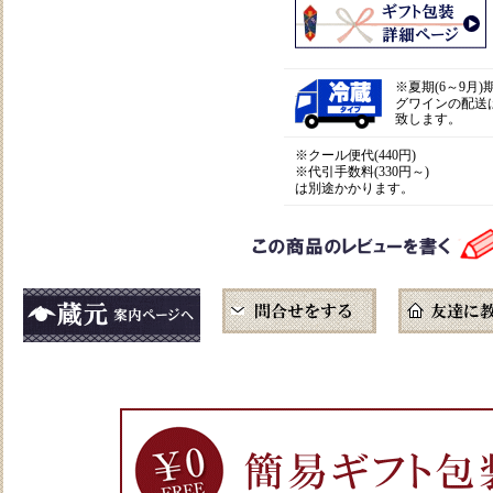
※
夏期(6～9月
グワインの配送
致します。
※クール便代(440円)
※代引手数料(330円～)
は別途かかります。