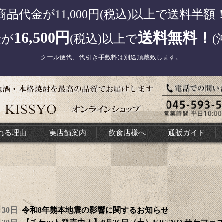
商品代金が11,000円(税込)以上で送料半額
16,500円
送料無料！
金が
(税込)以上で
(
クール便代、代引き手数料は別途頂戴致します。
れる理由
実店舗案内
飲食店様へ
通販ガイド
7月30日
令和8年熊本地震の影響に関するお知らせ