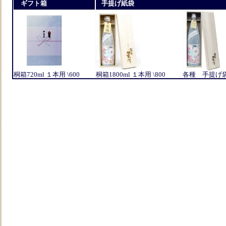
ギフト箱
手提げ紙袋
桐箱720ml １本用 \600
桐箱1800ml １本用 \800
各種 手提げ袋 