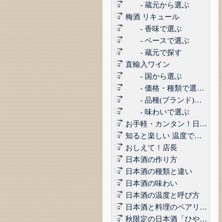
- 蔵元から選ぶ
梅酒 リキュール
- 香味で選ぶ
- ベースで選ぶ
- 蔵元で探す
直輸入ワイン
- 国から選ぶ
- 価格・種類で選ぶ(赤,白,ロゼ,スパークリング)
- 品種(ブランド)で選ぶ
- 味わいで選ぶ
お手軽・カンタン！日本酒に合うコンビニおつまみ3選 Vol.1
知ると楽しい 温度で楽しむ日本酒
おしえて！店長
日本酒の作り方
日本酒の種類と違い
日本酒の味わい
日本酒の温度と呼び方
日本酒と料理のペアリング
秋限定の日本酒「ひやおろし」