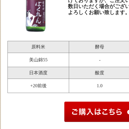
けておりますが、ご注文
数日いただく場合がござ
よろしくお願い致します
原料米
酵母
美山錦55
-
日本酒度
酸度
+20前後
1.0