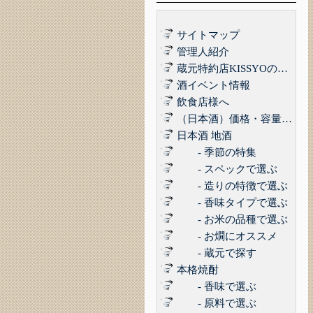
サイトマップ
管理人紹介
蔵元特約店KISSYOの品質管理について｜最高の品質でお届けするために
酒イベント情報
飲食店様へ
（日本酒）価格・容量で選ぶ
日本酒 地酒
- 季節の特集
- スペックで選ぶ
- 造りの特徴で選ぶ
- 香味タイプで選ぶ
- お米の品種で選ぶ
- お燗にオススメ
- 蔵元で探す
本格焼酎
- 香味で選ぶ
- 原料で選ぶ