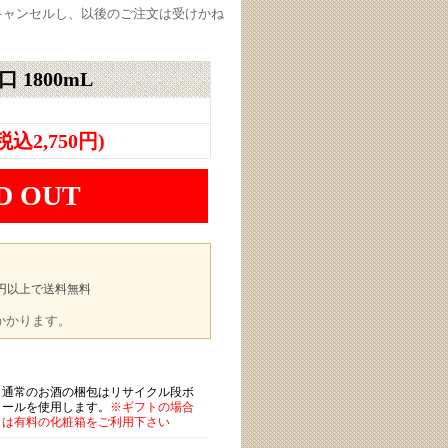
キャンセルし、以後のご注文は受けかね
 1800mL
(税込2,750円)
D OUT
00円以上で送料無料
途かかります。
通常のお酒の梱包はリサイクル段ボ
ールを使用します。
※ギフトの場合
は有料の化粧箱をご利用下さい