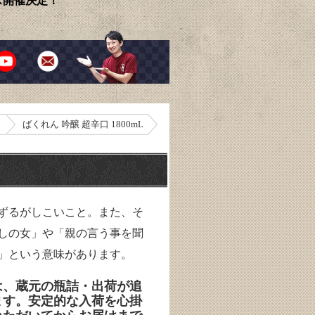
ェス開催決定！
）
ばくれん 吟醸 超辛口 1800mL
ずるがしこいこと。また、そ
しの女」や「親の言う事を聞
」という意味があります。
は、蔵元の瓶詰・出荷が追
ます。安定的な入荷を心掛