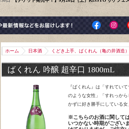
6月30日
【チケット発売中！】9月26日（土）KISSYO サケフ
ホーム
日本酒
くどき上手、ばくれん（亀の井酒造
ばくれん 吟醸 超辛口 1800mL
『ばくれん』は「すれていて
のような女性」「すれっから
かずに好き勝手にしている女
※こちらのお酒に関して
いつかない時期がござい