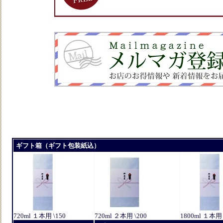
ギフト箱（ギフト包装紙込）
720ml １本用 \150
720ml ２本用 \200
1800ml １本用 