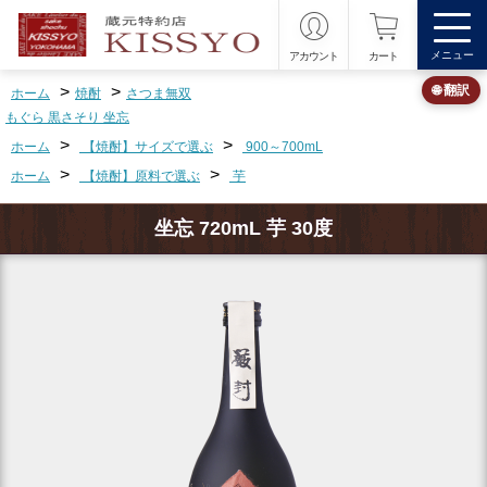
メニュー
アカウント
カート
>
>
🌐 翻訳
ホーム
焼酎
さつま無双
もぐら 黒さそり 坐忘
>
>
ホーム
【焼酎】サイズで選ぶ
900～700mL
>
>
ホーム
【焼酎】原料で選ぶ
芋
坐忘 720mL 芋 30度