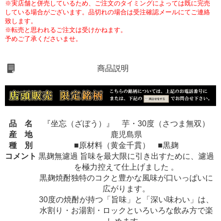
※実店舗と併売しているため、ご注文のタイミングによっては既に完売
している場合がございます。品切れの場合は受注確認メールにてご連絡
致します。
※転売と思われるご注文は受けかねます。
予めご了承くださいませ。
商品説明
品 名
『坐忘（ざぼう）』 芋・30度（さつま無双）
産 地
鹿児島県
種 別
■原材料（黄金千貫） ■黒麹
コメント
黒麹無濾過 旨味を最大限に引き出すために、濾過
を極力控えて仕上げました 。
黒麹焼酎独特のコクと豊かな風味が口いっぱいに
広がります。
30度の焼酎が持つ「旨味」と「深い味わい」は、
水割り・お湯割・ロックといろいろな飲み方で楽