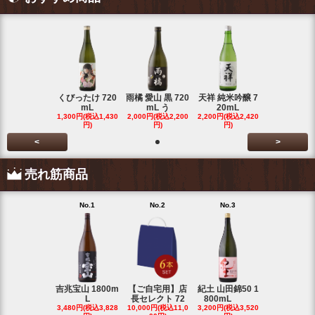
くびったけ 720
雨橘 愛山 黒 720
天祥 純米吟醸 7
mL
mL う
20mL
1,300円(税込1,430
2,000円(税込2,200
2,200円(税込2,420
円)
円)
円)
<
>
売れ筋商品
No.1
No.2
No.3
No.4
吉兆宝山 1800m
【ご自宅用】店
紀土 山田錦50 1
富乃宝山 18
L
長セレクト 72
800mL
L 芋 2
3,480円(税込3,828
10,000円(税込11,0
3,200円(税込3,520
3,480円(税込3