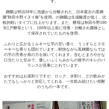
す。
麹菌は明治34年に泡盛から分離された、日本最古の黒麹
菌“秋田今野イヌイ株”を使用。の麹菌は生成酸度が低く、比
較的軽いタイプに仕上がります。また、酵母は秋田今野190
9江戸酵母という、100年以上前に培養・分離され菌株とし
て保存されていたものを使用。
ふわりと広がるミルキーな芋の甘い香り、うっすらとスモ
ーキーな香りも隠れています…軽快ながら黒麹菌ならでは
の芋の芳香が肩の力を抜いてくれます。含むとまろやかな
口当たりと甘みで、優しいふくらみからの後半のキレのバ
ランスが見事にとれています。
おすすめはお湯割りですが、ロック、水割り、どの飲みか
たでもしっかりと対応してくれる、一生飲み続けたい焼酎
のうちの一本です。