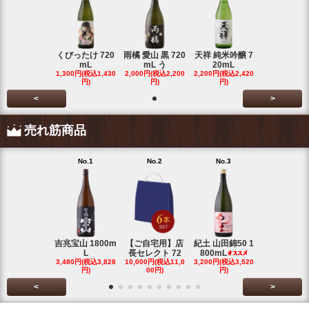
くびったけ 720
雨橘 愛山 黒 720
天祥 純米吟醸 7
mL
mL う
20mL
1,300円(税込1,430
2,000円(税込2,200
2,200円(税込2,420
円)
円)
円)
<
>
売れ筋商品
No.1
No.2
No.3
No.4
吉兆宝山 1800m
【ご自宅用】店
紀土 山田錦50 1
富乃宝山 18
L
長セレクト 72
800mL
L 芋 2
3,480円(税込3,828
10,000円(税込11,0
3,200円(税込3,520
3,480円(税込3
円)
00円)
円)
円)
<
>