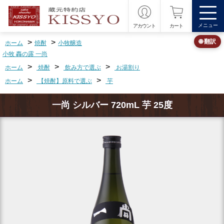
メニュー
アカウント
カート
>
>
🌐 翻訳
ホーム
焼酎
小牧醸造
小牧 轟の露 一尚
>
>
>
ホーム
焼酎
飲み方で選ぶ
お湯割り
>
>
ホーム
【焼酎】原料で選ぶ
芋
一尚 シルバー 720mL 芋 25度