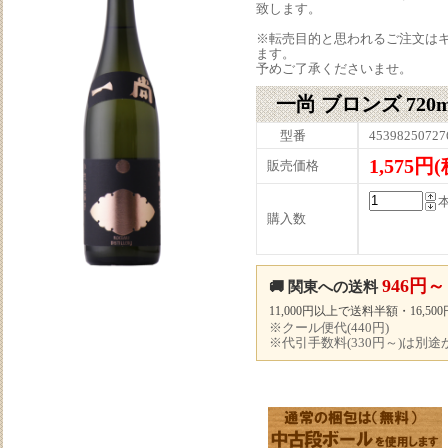
致します。
※転売目的と思われるご注文は
ます。
予めご了承くださいませ。
一尚 ブロンズ 720m
型番
45398250727
1,575円
販売価格
購入数
946円～
🚚 関東への送料
11,000円以上で送料半額・16,5
※クール便代(440円)
※代引手数料(330円～)は別