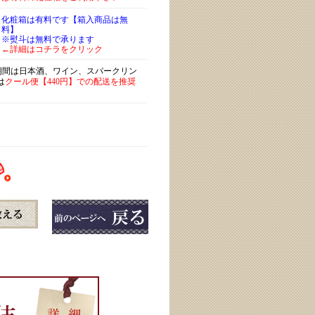
化粧箱は有料です【箱入商品は無
料】
※熨斗は無料で承ります
←詳細はコチラをクリック
)期間は日本酒、ワイン、スパークリン
は
クール便【440円】での配送を推奨