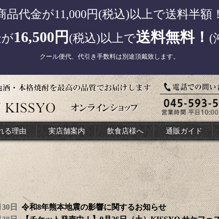
商品代金が11,000円(税込)以上で送料半額
16,500円
送料無料！
金が
(税込)以上で
(
クール便代、代引き手数料は別途頂戴致します。
れる理由
実店舗案内
飲食店様へ
通販ガイド
7月30日
令和8年熊本地震の影響に関するお知らせ