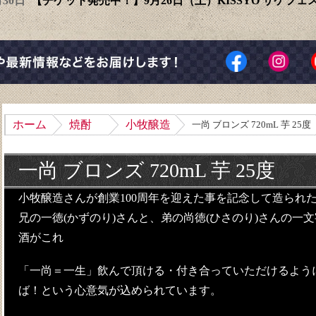
6月30日
【チケット発売中！】9月26日（土）KISSYO サケフ
ホーム
焼酎
小牧醸造
一尚 ブロンズ 720mL 芋 25度
一尚 ブロンズ 720mL 芋 25度
小牧醸造さんが創業100周年を迎えた事を記念して造られ
兄の一徳(かずのり)さんと、弟の尚徳(ひさのり)さんの一
酒がこれ
「一尚＝一生」飲んで頂ける・付き合っていただけるよう
ば！という心意気が込められています。