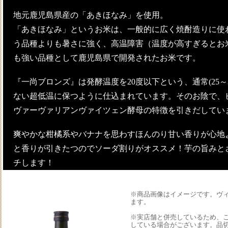
地元鹿児島県産の「あきほなみ」を使用。
「あきほなみ」というお米は、一般的に広く焼酎造りに使
う品種よりも暑さに強く、高温障害（温度が高すぎるとお
も強い品種として鹿児島県で開発されたお米です。
『一尚ブロンズ』は発酵温度を20度以下という、通常(25～
ない超低温に保つように仕込まれています。そのお陰で、
ヴァーヴァリアンヴァイツェン酵母の特徴を引きだしてい
爽やかな柑橘系やバナナを思わすほんのり甘い香りが心地
と香りが引きたつのでソーダ割りがオススメ！芋の旨みと
チします！
※商品画像はイメージです。ヴ
ます。
※実店舗と併売しているため、
している場合がございます。品