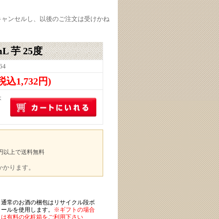
キャンセルし、以後のご注文は受けかね
L 芋 25度
64
(税込1,732円)
本
00円以上で送料無料
途かかります。
通常のお酒の梱包はリサイクル段ボ
ールを使用します。
※ギフトの場合
は有料の化粧箱をご利用下さい