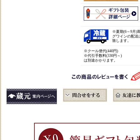
※
夏期(6～9月
グワインの配送
致します。
※クール便代(440円)
※代引手数料(330円～)
は別途かかります。