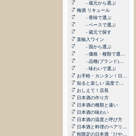
- 蔵元から選ぶ
梅酒 リキュール
- 香味で選ぶ
- ベースで選ぶ
- 蔵元で探す
直輸入ワイン
- 国から選ぶ
- 価格・種類で選ぶ(赤,白,ロゼ,スパークリング)
- 品種(ブランド)で選ぶ
- 味わいで選ぶ
お手軽・カンタン！日本酒に合うコンビニおつまみ3選 Vol.1
知ると楽しい 温度で楽しむ日本酒
おしえて！店長
日本酒の作り方
日本酒の種類と違い
日本酒の味わい
日本酒の温度と呼び方
日本酒と料理のペアリング
秋限定の日本酒「ひやおろし」