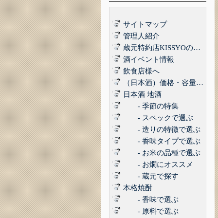
サイトマップ
管理人紹介
蔵元特約店KISSYOの品質管理について｜最高の品質でお届けするために
酒イベント情報
飲食店様へ
（日本酒）価格・容量で選ぶ
日本酒 地酒
- 季節の特集
- スペックで選ぶ
- 造りの特徴で選ぶ
- 香味タイプで選ぶ
- お米の品種で選ぶ
- お燗にオススメ
- 蔵元で探す
本格焼酎
- 香味で選ぶ
- 原料で選ぶ