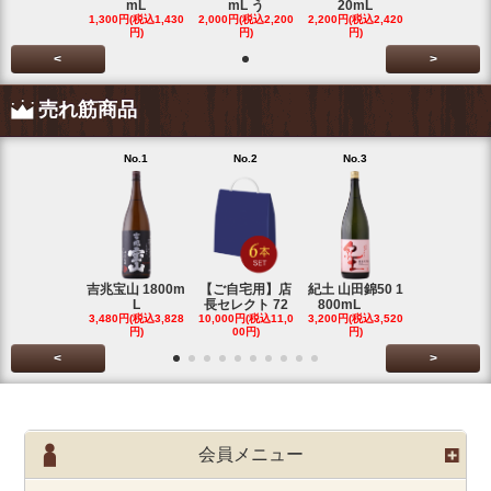
mL
mL う
20mL
1,300円(税込1,430
2,000円(税込2,200
2,200円(税込2,420
円)
円)
円)
<
>
売れ筋商品
No.1
No.2
No.3
No.4
吉兆宝山 1800m
【ご自宅用】店
紀土 山田錦50 1
富乃宝山 18
L
長セレクト 72
800mL
L 芋 2
3,480円(税込3,828
10,000円(税込11,0
3,200円(税込3,520
3,480円(税込3
円)
00円)
円)
円)
<
>
会員メニュー