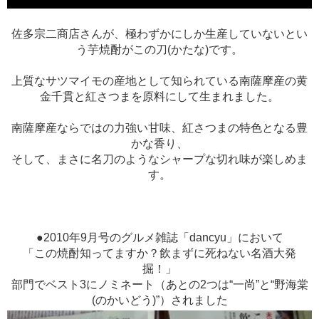
佐多宗二商店さんが、極わずかにしか生産していないとい
う芋焼酎がこの刀(かたな)です。
上質なサツマイモの産地として知られている南薩摩産の黄
金千貫と紅さつまを原料にして生まれました。
南薩摩産ならではの力強い甘味、紅さつまの特色となる豊
かな香り、
そして、まさに名刀のようなシャープな切れ味が楽しめま
す。
●2010年9月号のグルメ雑誌「dancyu」において
「この焼酎知ってますか？飲まずに死ねない名酒大発
掘！」
部門でベスト3にノミネート（あとの2つは“一尚”と“野海棠
(のかいどう)”）されました