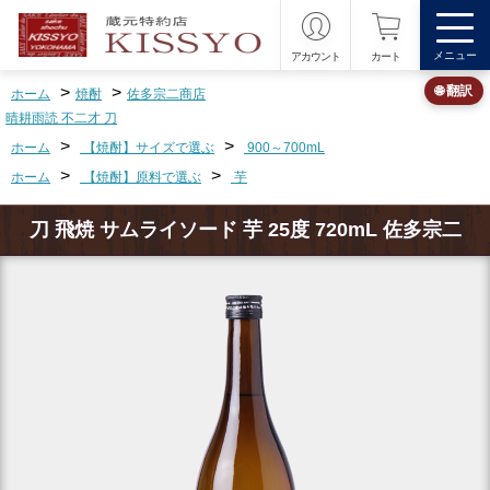
メニュー
アカウント
カート
>
>
🌐 翻訳
ホーム
焼酎
佐多宗二商店
晴耕雨読 不二才 刀
>
>
ホーム
【焼酎】サイズで選ぶ
900～700mL
>
>
ホーム
【焼酎】原料で選ぶ
芋
刀 飛焼 サムライソード 芋 25度 720mL 佐多宗二