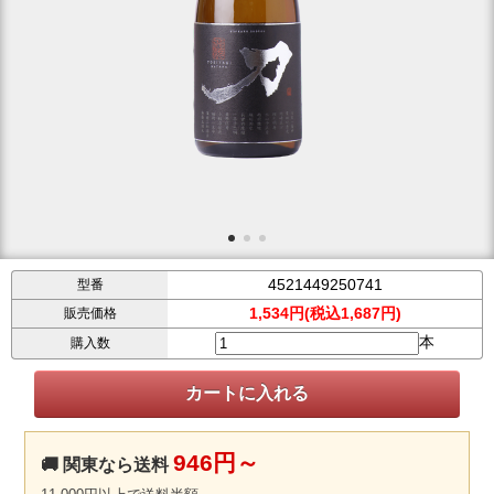
4521449250741
型番
1,534円(税込1,687円)
販売価格
本
購入数
946円～
🚚 関東なら送料