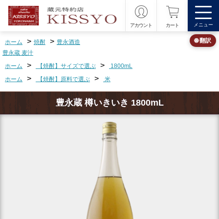
メニュー
アカウント
カート
>
>
🌐 翻訳
ホーム
焼酎
豊永酒造
豊永蔵 麦汁
>
>
ホーム
【焼酎】サイズで選ぶ
1800mL
>
>
ホーム
【焼酎】原料で選ぶ
米
豊永蔵 樽いきいき 1800mL