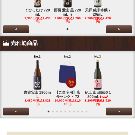
くびったけ 720
雨橘 愛山 黒 720
天祥 純米吟醸 7
mL
mL う
20mL
1,300円(税込1,430
2,000円(税込2,200
2,200円(税込2,420
円)
円)
円)
<
>
売れ筋商品
No.1
No.2
No.3
No.4
吉兆宝山 1800m
【ご自宅用】店
紀土 山田錦50 1
富乃宝山 18
L
長セレクト 72
800mL
L 芋 2
3,480円(税込3,828
10,000円(税込11,0
3,200円(税込3,520
3,480円(税込3
円)
00円)
円)
円)
<
>