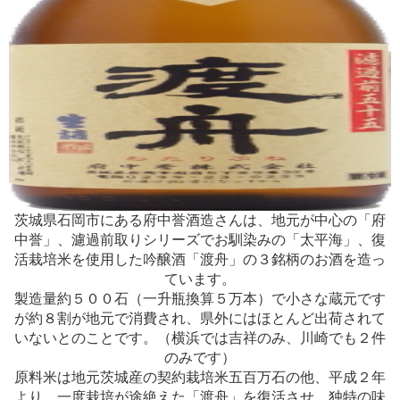
茨城県石岡市にある府中誉酒造さんは、地元が中心の「府
中誉」、濾過前取りシリーズでお馴染みの「太平海」、復
活栽培米を使用した吟醸酒「渡舟」の３銘柄のお酒を造っ
ています。
製造量約５００石（一升瓶換算５万本）で小さな蔵元です
が約８割が地元で消費され、県外にはほとんど出荷されて
いないとのことです。（横浜では吉祥のみ、川崎でも２件
のみです）
原料米は地元茨城産の契約栽培米五百万石の他、平成２年
より、一度栽培が途絶えた「渡舟」を復活させ、独特の味