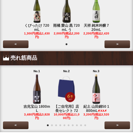
くびったけ 720
雨橘 愛山 黒 720
天祥 純米吟醸 7
mL
mL う
20mL
1,300円(税込1,430
2,000円(税込2,200
2,200円(税込2,420
円)
円)
円)
<
>
売れ筋商品
No.1
No.2
No.3
No.4
吉兆宝山 1800m
【ご自宅用】店
紀土 山田錦50 1
富乃宝山 18
L
長セレクト 72
800mL
L 芋 2
3,480円(税込3,828
10,000円(税込11,0
3,200円(税込3,520
3,480円(税込3
円)
00円)
円)
円)
<
>