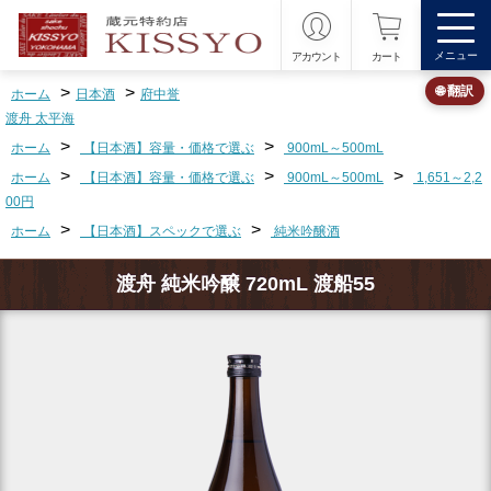
メニュー
アカウント
カート
>
>
🌐 翻訳
ホーム
日本酒
府中誉
渡舟 太平海
>
>
ホーム
【日本酒】容量・価格で選ぶ
900mL～500mL
>
>
>
ホーム
【日本酒】容量・価格で選ぶ
900mL～500mL
1,651～2,2
00円
>
>
ホーム
【日本酒】スペックで選ぶ
純米吟醸酒
渡舟 純米吟醸 720mL 渡船55