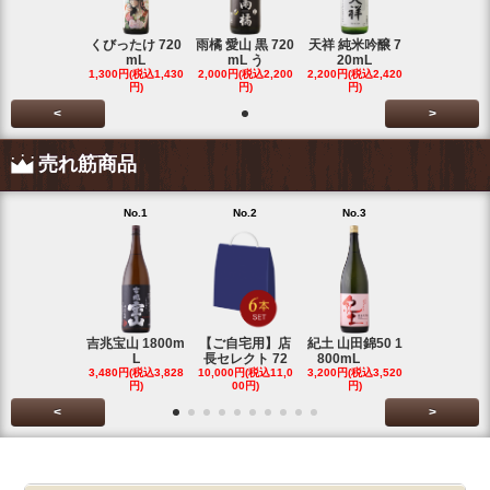
くびったけ 720
雨橘 愛山 黒 720
天祥 純米吟醸 7
mL
mL う
20mL
1,300円(税込1,430
2,000円(税込2,200
2,200円(税込2,420
円)
円)
円)
<
>
売れ筋商品
No.1
No.2
No.3
No.4
吉兆宝山 1800m
【ご自宅用】店
紀土 山田錦50 1
富乃宝山 18
L
長セレクト 72
800mL
L 芋 2
3,480円(税込3,828
10,000円(税込11,0
3,200円(税込3,520
3,480円(税込3
円)
00円)
円)
円)
<
>