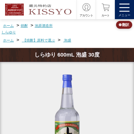
メニュー
アカウント
カート
>
>
🌐 翻訳
ホーム
焼酎
池原酒造所
しらゆり
>
>
ホーム
【焼酎】原料で選ぶ
泡盛
しらゆり 600mL 泡盛 30度