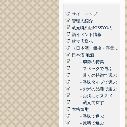
サイトマップ
管理人紹介
蔵元特約店KISSYOの品質管理について｜最高の品質でお届けするために
酒イベント情報
飲食店様へ
（日本酒）価格・容量で選ぶ
日本酒 地酒
- 季節の特集
- スペックで選ぶ
- 造りの特徴で選ぶ
- 香味タイプで選ぶ
- お米の品種で選ぶ
- お燗にオススメ
- 蔵元で探す
本格焼酎
- 香味で選ぶ
- 原料で選ぶ