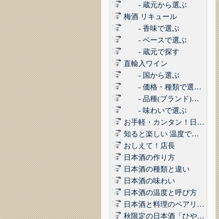
- 蔵元から選ぶ
梅酒 リキュール
- 香味で選ぶ
- ベースで選ぶ
- 蔵元で探す
直輸入ワイン
- 国から選ぶ
- 価格・種類で選ぶ(赤,白,ロゼ,スパークリング)
- 品種(ブランド)で選ぶ
- 味わいで選ぶ
お手軽・カンタン！日本酒に合うコンビニおつまみ3選 Vol.1
知ると楽しい 温度で楽しむ日本酒
おしえて！店長
日本酒の作り方
日本酒の種類と違い
日本酒の味わい
日本酒の温度と呼び方
日本酒と料理のペアリング
秋限定の日本酒「ひやおろし」