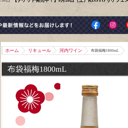
6月30日
【チケット発売中！】9月26日（土）KISSYO サケフ
ホーム
リキュール
河内ワイン
布袋福梅1800mL
布袋福梅1800mL