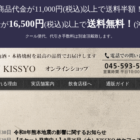
商品代金が11,000円(税込)以上で送料半額
16,500円
送料無料！
金が
(税込)以上で
(
クール便代、代引き手数料は別途頂戴致します。
れる理由
実店舗案内
飲食店様へ
通販ガイド
7月30日
令和8年熊本地震の影響に関するお知らせ