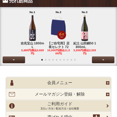
売れ筋商品
No.1
No.2
No.3
No.4
吉兆宝山 1800m
【ご自宅用】店
紀土 山田錦50 1
富乃宝山 18
L
長セレクト 72
800mL
L 芋 2
3,480円(税込3,828
10,000円(税込11,0
3,200円(税込3,520
3,480円(税込3
円)
00円)
円)
円)
<
>
会員メニュー
メールマガジン登録・解除
ご利用ガイド
支払い方法 / 配送方法 / 会社概要