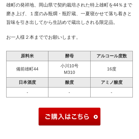
雄町の発祥地、岡山県で契約栽培された特上雄町を44％まで
磨き上げ、１度のみ瓶燗・瓶貯蔵、一夏寝かせて落ち着きと
旨味を引き出してから生詰めで蔵出しされる限定品。
お一人様２本まででお願いします。
原料米
酵母
アルコール度数
小川10号
備前雄町44
16度
M310
日本酒度
酸度
アミノ酸度
-
-
-