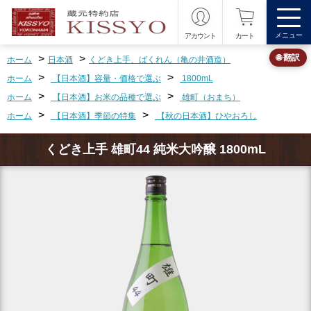
メニュー
アカウント
カート
>
>
🌐 翻訳
ホーム
日本酒
くどき上手、ばくれん（亀の井酒造）
>
>
ホーム
【日本酒】容量・価格で選ぶ
1800mL
>
>
ホーム
【日本酒】お米の品種で選ぶ
雄町（おまち）
>
>
ホーム
【日本酒】季節の特集
【秋の日本酒】ひやおろし
くどき上手 雄町44 純米大吟醸 1800mL