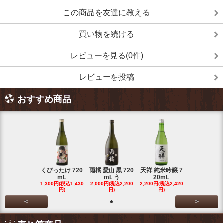
この商品を友達に教える
買い物を続ける
レビューを見る(0件)
レビューを投稿
おすすめ商品
くびったけ 720
雨橘 愛山 黒 720
天祥 純米吟醸 7
mL
mL う
20mL
1,300円(税込1,430
2,000円(税込2,200
2,200円(税込2,420
円)
円)
円)
<
>