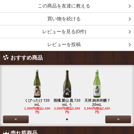
この商品を友達に教える
買い物を続ける
レビューを見る(0件)
レビューを投稿
おすすめ商品
くびったけ 720
雨橘 愛山 黒 720
天祥 純米吟醸 7
mL
mL う
20mL
1,300円(税込1,430
2,000円(税込2,200
2,200円(税込2,420
円)
円)
円)
<
>
売れ筋商品