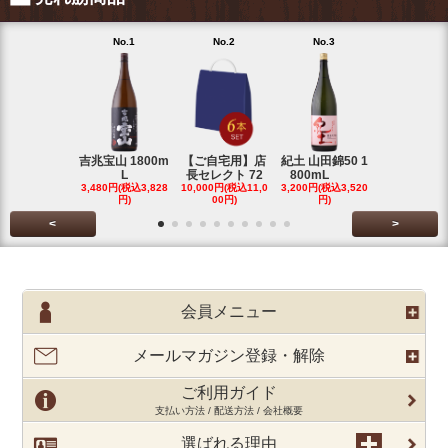
No.1
No.2
No.3
No.4
吉兆宝山 1800m
【ご自宅用】店
紀土 山田錦50 1
富乃宝山 18
L
長セレクト 72
800mL
L 芋 2
3,480円(税込3,828
10,000円(税込11,0
3,200円(税込3,520
3,480円(税込3
円)
00円)
円)
円)
<
>
会員メニュー
メールマガジン登録・解除
ご利用ガイド
支払い方法 / 配送方法 / 会社概要
選ばれる理由