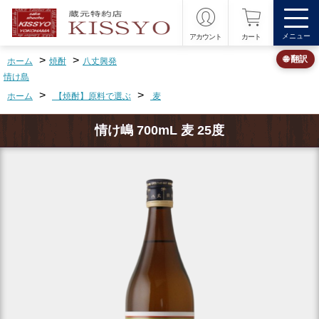
メニュー
アカウント
カート
>
>
🌐 翻訳
ホーム
焼酎
八丈興発
情け島
>
>
ホーム
【焼酎】原料で選ぶ
麦
情け嶋 700mL 麦 25度