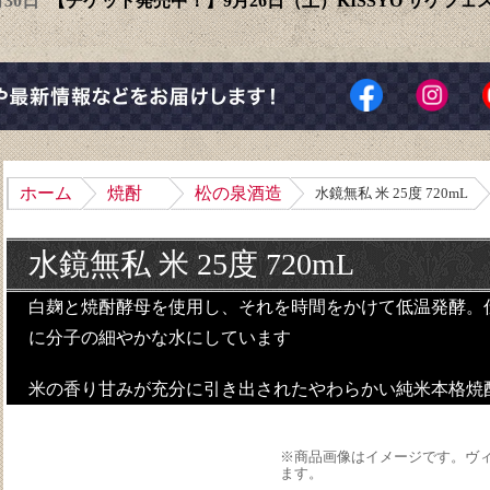
6月30日
【チケット発売中！】9月26日（土）KISSYO サケフ
ホーム
焼酎
松の泉酒造
水鏡無私 米 25度 720mL
水鏡無私 米 25度 720mL
白麹と焼酎酵母を使用し、それを時間をかけて低温発酵。
に分子の細やかな水にしています
米の香り甘みが充分に引き出されたやわらかい純米本格焼
※商品画像はイメージです。ヴ
ます。