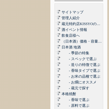
サイトマップ
管理人紹介
蔵元特約店KISSYOの品質管理について｜最高の品質でお届けするために
酒イベント情報
飲食店様へ
（日本酒）価格・容量で選ぶ
日本酒 地酒
- 季節の特集
- スペックで選ぶ
- 造りの特徴で選ぶ
- 香味タイプで選ぶ
- お米の品種で選ぶ
- お燗にオススメ
- 蔵元で探す
本格焼酎
- 香味で選ぶ
- 原料で選ぶ