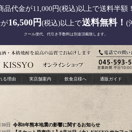
商品代金が11,000円(税込)以上で送料半額
16,500円
送料無料！
金が
(税込)以上で
(
クール便代、代引き手数料は別途頂戴致します。
れる理由
実店舗案内
飲食店様へ
通販ガイド
7月30日
令和8年熊本地震の影響に関するお知らせ