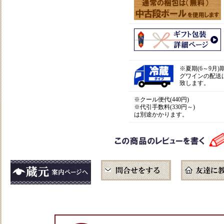
※
夏期(6～9月
グワインの配送
致します。
※クール便代(440円)
※代引手数料(330円～)
は別途かかります。