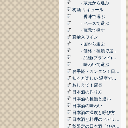
- 蔵元から選ぶ
梅酒 リキュール
- 香味で選ぶ
- ベースで選ぶ
- 蔵元で探す
直輸入ワイン
- 国から選ぶ
- 価格・種類で選ぶ(赤,白,ロゼ,スパークリング)
- 品種(ブランド)で選ぶ
- 味わいで選ぶ
お手軽・カンタン！日本酒に合うコンビニおつまみ3選 Vol.1
知ると楽しい 温度で楽しむ日本酒
おしえて！店長
日本酒の作り方
日本酒の種類と違い
日本酒の味わい
日本酒の温度と呼び方
日本酒と料理のペアリング
秋限定の日本酒「ひやおろし」