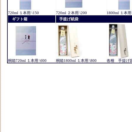
720ml １本用 \150
720ml ２本用 \200
1800ml １本用 
ギフト箱
手提げ紙袋
桐箱720ml １本用 \600
桐箱1800ml １本用 \800
各種 手提げ袋 