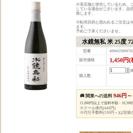
※実店舗と併売しているため、
している場合がございます。品
致します。
※転売目的と思われるご注文は
ます。
予めご了承くださいませ。
水鏡無私 米 25度 7
型番
49942590070
1,450円
販売価格
購入数
946円～
🚚 関東への送料
11,000円以上で送料半額・16,5
※クール便代(440円)
※代引手数料(330円～)は別