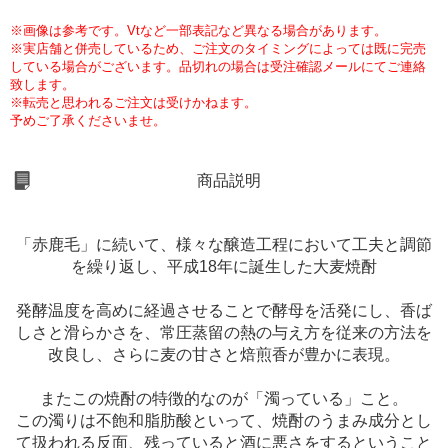
※画像は参考です。Vtなど一部表記など異なる場合があります。
※実店舗と併売しているため、ご注文のタイミングによっては既に完売
している場合がございます。品切れの場合は受注確認メールにてご連絡
致します。
※転売と思われるご注文は受けかねます。
予めご了承くださいませ。
商品説明
「赤鹿毛」に続いて、様々な醸造工程において工夫と調節
を繰り返し、平成18年に誕生した大麦焼酎
発酵温度を高めに経過させることで酵母を活発にし、香ば
しさと滑らかさを、常圧蒸留の熱の与え方を従来の方法を
改良し、さらに麦の甘さと焙煎香が豊かに表現。
またこの焼酎の特徴的なのが「濁っている」こと。
この濁りは不飽和脂肪酸といって、焼酎のうまみ成分とし
て扱われる反面、残っていると酒に悪さをするということ