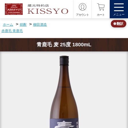
メニュー
アカウント
カート
>
>
🌐 翻訳
ホーム
焼酎
柳田酒造
赤鹿毛 青鹿毛
青鹿毛 麦 25度 1800mL