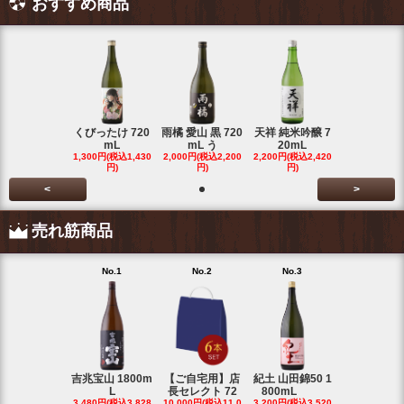
おすすめ商品
くびったけ 720
雨橘 愛山 黒 720
天祥 純米吟醸 7
mL
mL う
20mL
1,300円(税込1,430
2,000円(税込2,200
2,200円(税込2,420
円)
円)
円)
<
>
売れ筋商品
No.1
No.2
No.3
No.4
吉兆宝山 1800m
【ご自宅用】店
紀土 山田錦50 1
富乃宝山 18
L
長セレクト 72
800mL
L 芋 2
3,480円(税込3,828
10,000円(税込11,0
3,200円(税込3,520
3,480円(税込3