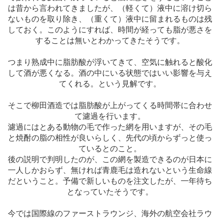
は昔から言われてきましたが、（軽くて）液中に溶け切ら
ないものを取り除き、（重くて）液中に留まれるものは残
しておく。このようにすれば、時間が経っても脂が悪さを
することは無いとわかってきたそうです。
つまり熟成中に脂肪酸が浮いてきて、空気に触れると酸化
して酒が悪くなる。酒の中にいる状態ではいい影響を与え
てくれる。という見解です。
そこで柳田酒造では脂肪酸が上がってくる時間帯に合わせ
て濾過を行います。
濾過にはとある動物の毛で作った網を用いますが、その毛
と焼酎の脂の相性が良いらしく、先代の頃からずっと使っ
ているとのこと。
後の説明で判明したのが、この網を製造できるのが日本に
一人しかおらず、無ければ青鹿毛は造れないという生命線
だということ。予備で新しいものを注文したが、一年待ち
となっていたそうです。
今では国際線のファーストラウンジ、海外の航空会社ラウ