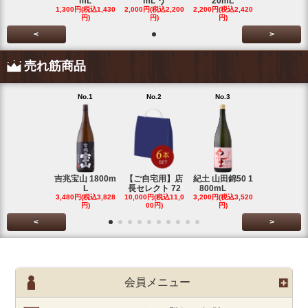
mL
mL う
20mL
1,300円(税込1,430
2,000円(税込2,200
2,200円(税込2,420
円)
円)
円)
<
>
売れ筋商品
No.1
No.2
No.3
No.4
吉兆宝山 1800m
【ご自宅用】店
紀土 山田錦50 1
富乃宝山 18
L
長セレクト 72
800mL
L 芋 2
3,480円(税込3,828
10,000円(税込11,0
3,200円(税込3,520
3,480円(税込3
円)
00円)
円)
円)
<
>
会員メニュー