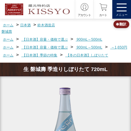
メニュー
アカウント
カート
>
>
🌐 翻訳
ホーム
日本酒
鈴木酒造店
磐城壽
>
>
ホーム
【日本酒】容量・価格で選ぶ
900mL～500mL
>
>
>
ホーム
【日本酒】容量・価格で選ぶ
900mL～500mL
～1,650円
>
>
ホーム
【日本酒】季節の特集
【冬の日本酒】しぼりたて
生 磐城壽 季造りしぼりたて 720mL