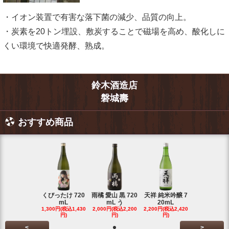
・イオン装置で有害な落下菌の減少、品質の向上。
・炭素を20トン埋設、敷炭することで磁場を高め、酸化しに
くい環境で快適発酵、熟成。
鈴木酒造店
磐城壽
おすすめ商品
くびったけ 720
雨橘 愛山 黒 720
天祥 純米吟醸 7
mL
mL う
20mL
1,300円(税込1,430
2,000円(税込2,200
2,200円(税込2,420
円)
円)
円)
<
>