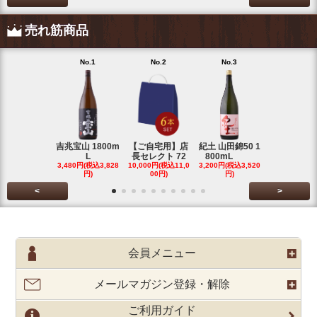
売れ筋商品
No.1
No.2
No.3
No.4
吉兆宝山 1800m
【ご自宅用】店
紀土 山田錦50 1
富乃宝山 18
L
長セレクト 72
800mL
L 芋 2
3,480円(税込3,828
10,000円(税込11,0
3,200円(税込3,520
3,480円(税込3
円)
00円)
円)
円)
<
>
会員メニュー
メールマガジン登録・解除
ご利用ガイド