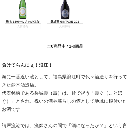
甦る 1800mL さわのはな
磐城壽 GINTAGE 201
入荷待ち
入荷待ち
全8商品中 / 1-8商品
負けてらんにぇ！浪江！
海に一番近い蔵として、福島県浪江町で代々酒造りを行って
きた鈴木酒造店。
代表銘柄である磐城壽（壽）は、皆で祝う「壽ぐ（ことほ
ぐ）」とされ、祝いの酒や暮らしの酒として地域に根付いた
お酒です
請戸漁港では、漁師さんの間で「酒になったが？」という言