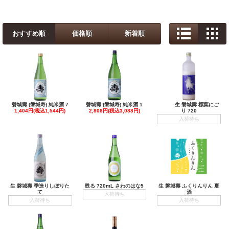
おすすめ順
価格順
新着順
磐城壽 (磐城寿) 純米酒 7
磐城壽 (磐城寿) 純米酒 1
生 磐城壽 標葉にご
1,404円(税込1,544円)
2,808円(税込3,088円)
り 720
入荷待ち
生 磐城壽 季造りしぼりた
甦る 720mL さわのはな5
生 磐城壽 ふくりんりん 夏
て
酒
入荷待ち
入荷待ち
入荷待ち