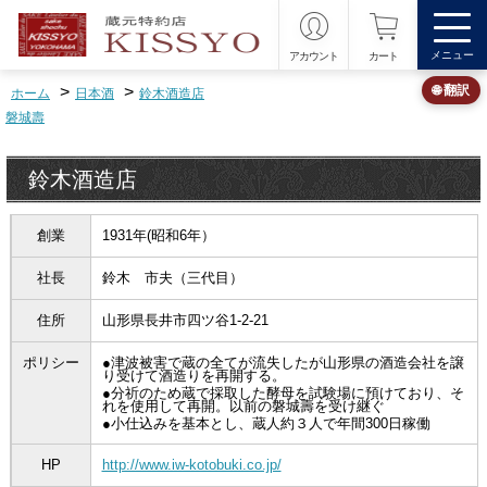
メニュー
アカウント
カート
>
>
🌐 翻訳
ホーム
日本酒
鈴木酒造店
磐城壽
鈴木酒造店
創業
1931年(昭和6年）
社長
鈴木 市夫（三代目）
住所
山形県長井市四ツ谷1‐2‐21
ポリシー
●津波被害で蔵の全てが流失したが山形県の酒造会社を譲
り受けて酒造りを再開する。
●分祈のため蔵で採取した酵母を試験場に預けており、そ
れを使用して再開。以前の磐城壽を受け継ぐ
●小仕込みを基本とし、蔵人約３人で年間300日稼働
HP
http://www.iw-kotobuki.co.jp/