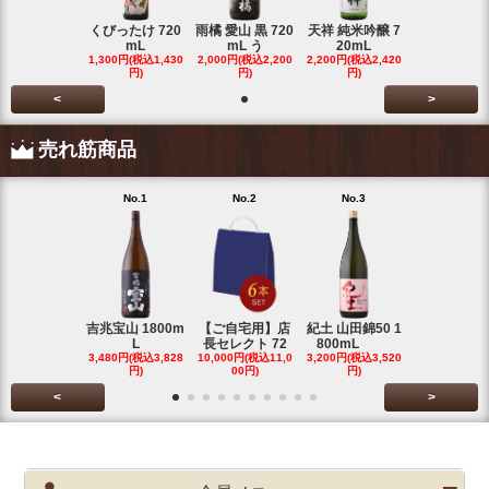
くびったけ 720
雨橘 愛山 黒 720
天祥 純米吟醸 7
mL
mL う
20mL
1,300円(税込1,430
2,000円(税込2,200
2,200円(税込2,420
円)
円)
円)
<
>
売れ筋商品
No.1
No.2
No.3
No.4
吉兆宝山 1800m
【ご自宅用】店
紀土 山田錦50 1
富乃宝山 18
L
長セレクト 72
800mL
L 芋 2
3,480円(税込3,828
10,000円(税込11,0
3,200円(税込3,520
3,480円(税込3
円)
00円)
円)
円)
<
>