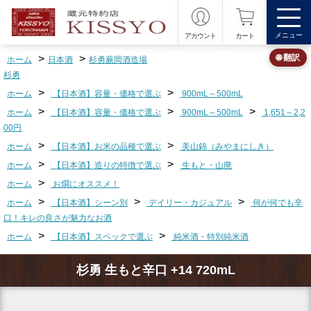
メニュー
アカウント
カート
>
>
🌐 翻訳
ホーム
日本酒
杉勇蕨岡酒造場
杉勇
>
>
ホーム
【日本酒】容量・価格で選ぶ
900mL～500mL
>
>
>
ホーム
【日本酒】容量・価格で選ぶ
900mL～500mL
1,651～2,2
00円
>
>
ホーム
【日本酒】お米の品種で選ぶ
美山錦（みやまにしき）
>
>
ホーム
【日本酒】造りの特徴で選ぶ
生もと・山廃
>
ホーム
お燗にオススメ！
>
>
>
ホーム
【日本酒】シーン別
デイリー・カジュアル
何が何でも辛
口！キレの良さが魅力なお酒
>
>
ホーム
【日本酒】スペックで選ぶ
純米酒・特別純米酒
杉勇 生もと辛口 +14 720mL