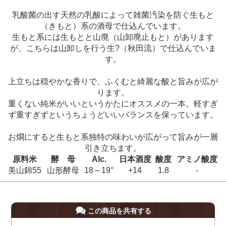
乳酸菌の出す天然の乳酸によって雑菌汚染を防ぐ生もと
（きもと）系の酒母で仕込んでいます。
生もと系には生もとと山廃（山卸廃止もと）があります
が、こちらは山卸しを行う生?（秋田流）で仕込んでいま
す。
上立ちは穏やかな香りで、ふくむと綺麗な酸と旨みが広が
ります。
重くない純米がいいというかたにオススメの一本。軽すぎ
ず重すぎずというちょうどいいバランスを保っています。
お燗にすると生もと系独特の味わいが広がって旨みが一層
引き立ちます。
原料米
酵 母
Alc.
日本酒度
酸度
アミノ酸度
美山錦55
山形酵母
18～19°
+14
1.8
-
この商品を共有する