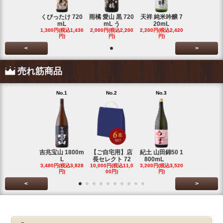
くびったけ 720
雨橘 愛山 黒 720
天祥 純米吟醸 7
mL
mL う
20mL
1,300円(税込1,430
2,000円(税込2,200
2,200円(税込2,420
円)
円)
円)
<
>
売れ筋商品
No.1
No.2
No.3
No.4
吉兆宝山 1800m
【ご自宅用】店
紀土 山田錦50 1
富乃宝山 18
L
長セレクト 72
800mL
L 芋 2
3,480円(税込3,828
10,000円(税込11,0
3,200円(税込3,520
3,480円(税込3
円)
00円)
円)
円)
<
>