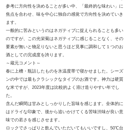
参考に方向性を決めることが多い中、「最終的な味わい」に
焦点を合わせ、味を中心に独自の感覚で方向性を決めていき
ます。
一般的に苦みというのはネガティブに捉えられることも多い
のですが、この光栄菊はネガティブに感じることなく、その
要素が無いと物足りないと思うほど見事に調和して１つのお
酒としての完成度を誇ります。
～蔵元コメント～
春に上槽・瓶詰したものを氷温度帯で寝かせました。シーズ
ンの中では最もクラシックなタイプのお酒です。神力は硬質
な米ですが、2023年度は比較的よく溶け造りやすい年でし
た。
含んだ瞬間は甘みとしっかりした旨味を感じます。全体的に
はドライな印象で、後から追いかけてくる苦味渋味が良い意
味での若さを感じさせます。
ロックでさっぱりと飲んでいただいてもいいですし、50℃台