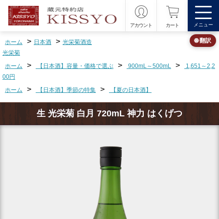
メニュー
アカウント
カート
>
>
🌐 翻訳
ホーム
日本酒
光栄菊酒造
光栄菊
>
>
>
ホーム
【日本酒】容量・価格で選ぶ
900mL～500mL
1,651～2,2
00円
>
>
ホーム
【日本酒】季節の特集
【夏の日本酒】
生 光栄菊 白月 720mL 神力 はくげつ