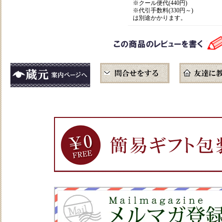
※クール便代(440円)
※代引手数料(330円～)
は別途かかります。