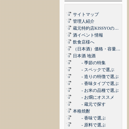
サイトマップ
管理人紹介
蔵元特約店KISSYOの品質管理について｜最高の品質でお届けするために
酒イベント情報
飲食店様へ
（日本酒）価格・容量で選ぶ
日本酒 地酒
- 季節の特集
- スペックで選ぶ
- 造りの特徴で選ぶ
- 香味タイプで選ぶ
- お米の品種で選ぶ
- お燗にオススメ
- 蔵元で探す
本格焼酎
- 香味で選ぶ
- 原料で選ぶ