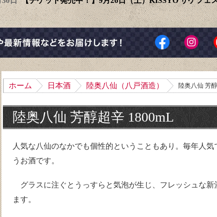
6月30日
【チケット発売中！】9月26日（土）KISSYO サケフ
ホーム
日本酒
陸奥八仙（八戸酒造）
陸奥八仙 芳醇超
陸奥八仙 芳醇超辛 1800mL
人気な八仙のなかでも個性的ということもあり。毎年人気
うお酒です。
グラスに注ぐとうっすらと気泡が生じ、フレッシュな新
ます。