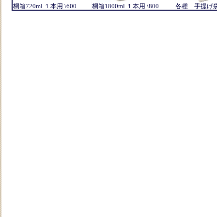
桐箱720ml １本用 \600
桐箱1800ml １本用 \800
各種 手提げ袋 