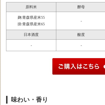
原料米
酵母
麹:青森県産米55
-
掛:青森県産米65
日本酒度
酸度
-
-
味わい・香り