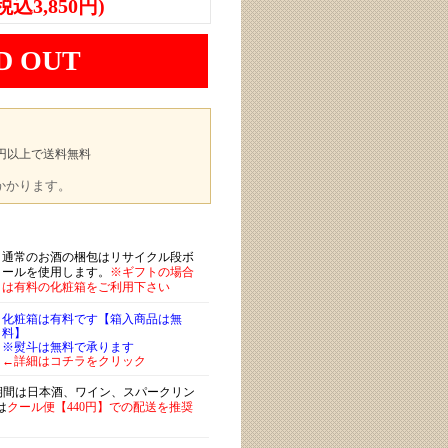
(税込3,850円)
D OUT
00円以上で送料無料
途かかります。
通常のお酒の梱包はリサイクル段ボ
ールを使用します。
※ギフトの場合
は有料の化粧箱をご利用下さい
化粧箱は有料です【箱入商品は無
料】
※熨斗は無料で承ります
←詳細はコチラをクリック
)期間は日本酒、ワイン、スパークリン
は
クール便【440円】での配送を推奨