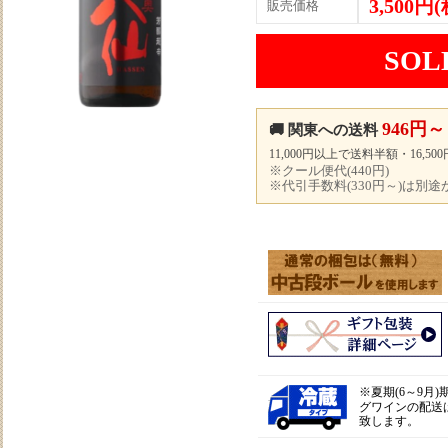
3,500円
販売価格
SOL
946円～
🚚 関東への送料
11,000円以上で送料半額・16,5
※クール便代(440円)
※代引手数料(330円～)は別
※
夏期(6～9月
グワインの配送
致します。