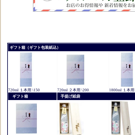
ギフト箱（ギフト包装紙込）
720ml １本用 \150
720ml ２本用 \200
1800ml １本用 
ギフト箱
手提げ紙袋