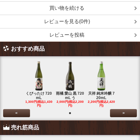
買い物を続ける
レビューを見る(0件)
レビューを投稿
おすすめ商品
くびったけ 720
雨橘 愛山 黒 720
天祥 純米吟醸 7
mL
mL う
20mL
1,300円(税込1,430
2,000円(税込2,200
2,200円(税込2,420
円)
円)
円)
<
>
売れ筋商品