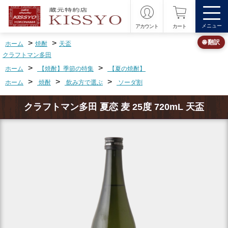
メニュー
アカウント
カート
>
>
🌐 翻訳
ホーム
焼酎
天盃
クラフトマン多田
>
>
ホーム
【焼酎】季節の特集
【夏の焼酎】
>
>
>
ホーム
焼酎
飲み方で選ぶ
ソーダ割
クラフトマン多田 夏恋 麦 25度 720mL 天盃