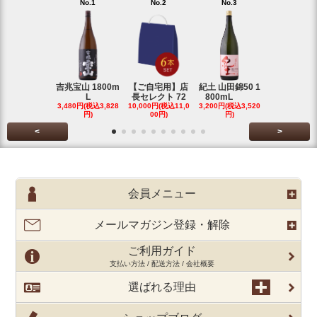
No.1
No.2
No.3
No.4
吉兆宝山 1800m
【ご自宅用】店
紀土 山田錦50 1
富乃宝山 18
L
長セレクト 72
800mL
L 芋 2
3,480円(税込3,828
10,000円(税込11,0
3,200円(税込3,520
3,480円(税込3
円)
00円)
円)
円)
<
>
会員メニュー
メールマガジン登録・解除
ご利用ガイド
支払い方法 / 配送方法 / 会社概要
選ばれる理由