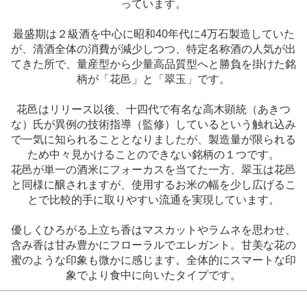
っています。
最盛期は２級酒を中心に昭和40年代に4万石製造していた
が、清酒全体の消費が減少しつつ、特定名称酒の人気が出
てきた所で、量産型から少量高品質型へと勝負を掛けた銘
柄が「花邑」と「翠玉」です。
花邑はリリース以後、十四代で有名な高木顕統（あきつ
な）氏が異例の技術指導（監修）しているという触れ込み
で一気に知られることとなりましたが、製造量が限られる
ため中々見かけることのできない銘柄の１つです。
花邑が単一の酒米にフォーカスを当てた一方、翠玉は花邑
と同様に醸されますが、使用するお米の幅を少し広げるこ
とで比較的手に取りやすい流通を実現しています。
優しくひろがる上立ち香はマスカットやラムネを思わせ、
含み香は甘み豊かにフローラルでエレガント。甘美な花の
蜜のような印象も微かに感じます。全体的にスマートな印
象でより食中に向いたタイプです。