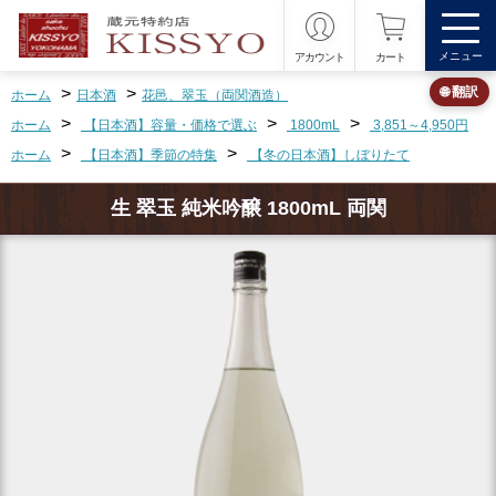
メニュー
アカウント
カート
>
>
🌐 翻訳
ホーム
日本酒
花邑、翠玉（両関酒造）
>
>
>
ホーム
【日本酒】容量・価格で選ぶ
1800mL
3,851～4,950円
>
>
ホーム
【日本酒】季節の特集
【冬の日本酒】しぼりたて
生 翠玉 純米吟醸 1800mL 両関