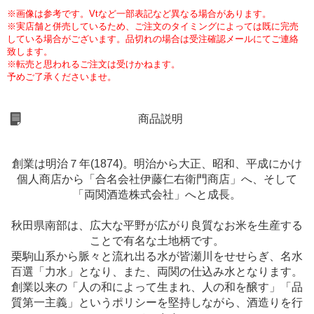
※画像は参考です。Vtなど一部表記など異なる場合があります。
※実店舗と併売しているため、ご注文のタイミングによっては既に完売
している場合がございます。品切れの場合は受注確認メールにてご連絡
致します。
※転売と思われるご注文は受けかねます。
予めご了承くださいませ。
商品説明
創業は明治７年(1874)。明治から大正、昭和、平成にかけ
個人商店から「合名会社伊藤仁右衛門商店」へ、そして
「両関酒造株式会社」へと成長。
秋田県南部は、広大な平野が広がり良質なお米を生産する
ことで有名な土地柄です。
栗駒山系から脈々と流れ出る水が皆瀬川をせせらぎ、名水
百選「力水」となり、また、両関の仕込み水となります。
創業以来の「人の和によって生まれ、人の和を醸す」「品
質第一主義」というポリシーを堅持しながら、酒造りを行