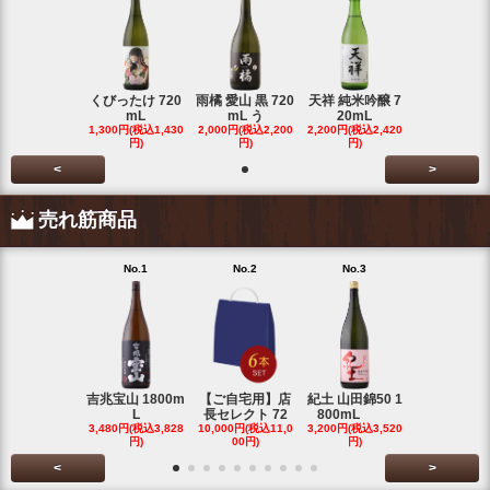
くびったけ 720
雨橘 愛山 黒 720
天祥 純米吟醸 7
mL
mL う
20mL
1,300円(税込1,430
2,000円(税込2,200
2,200円(税込2,420
円)
円)
円)
<
>
売れ筋商品
No.1
No.2
No.3
No.4
吉兆宝山 1800m
【ご自宅用】店
紀土 山田錦50 1
富乃宝山 18
L
長セレクト 72
800mL
L 芋 2
3,480円(税込3,828
10,000円(税込11,0
3,200円(税込3,520
3,480円(税込3
円)
00円)
円)
円)
<
>