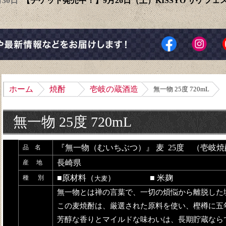
6月30日
【チケット発売中！】9月26日（土）KISSYO サケフ
ホーム
焼酎
壱岐の蔵酒造
無一物 25度 720mL
無一物 25度 720mL
『無一物（むいちぶつ）』 麦 25度 （壱岐
品 名
長崎県
産 地
■原材料（
） ■ 米麹
種 別
大麦
無一物とは禅の言葉で、一切の煩悩から離脱した
この麦焼酎は、厳選された原料を使い、樫樽に五
芳醇な香りとマイルドな味わいは、長期貯蔵なら