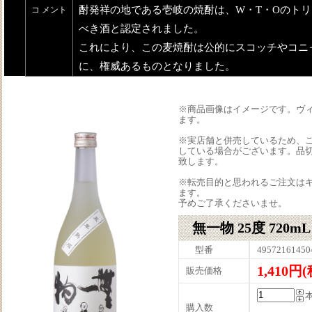
酎発祥の地である壱岐の焼酎は、W・T・Oのト
コ メント
べき酒と認定されました。
これにより、この麦焼酎は公的にスコッチやコニ
に、権威あるものとなりました。
※商品画像はイメージです。ヴ
ます。
※実店舗と併売しているため、
している場合がございます。品
致します。
※転売目的と思われるご注文は
ます。
予めご了承くださいませ。
無一物 25度 720mL
型番
49572161450
1,410円
販売価格
購入数