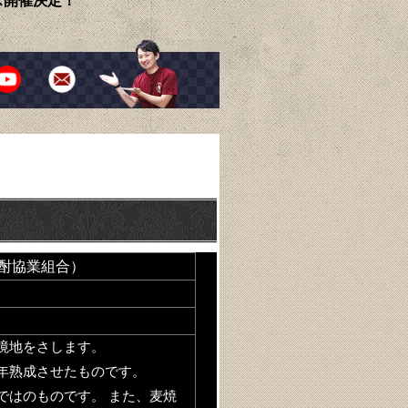
ェス開催決定！
焼酎協業組合）
境地をさします。
年熟成させたものです。
ではのものです。 また、麦焼