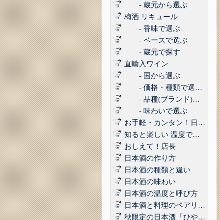
- 蔵元から選ぶ
梅酒 リキュール
- 香味で選ぶ
- ベースで選ぶ
- 蔵元で探す
直輸入ワイン
- 国から選ぶ
- 価格・種類で選ぶ(赤,白,ロゼ,スパークリング)
- 品種(ブランド)で選ぶ
- 味わいで選ぶ
お手軽・カンタン！日本酒に合うコンビニおつまみ3選 Vol.1
知ると楽しい 温度で楽しむ日本酒
おしえて！店長
日本酒の作り方
日本酒の種類と違い
日本酒の味わい
日本酒の温度と呼び方
日本酒と料理のペアリング
秋限定の日本酒「ひやおろし」