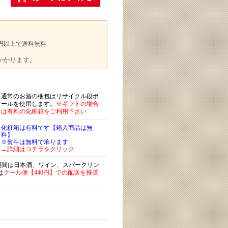
00円以上で送料無料
途かかります。
通常のお酒の梱包はリサイクル段ボ
ールを使用します。
※ギフトの場合
は有料の化粧箱をご利用下さい
化粧箱は有料です【箱入商品は無
料】
※熨斗は無料で承ります
←詳細はコチラをクリック
)期間は日本酒、ワイン、スパークリン
は
クール便【440円】での配送を推奨