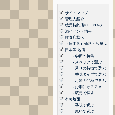
サイトマップ
管理人紹介
蔵元特約店KISSYOの品質管理について｜最高の品質でお届けするために
酒イベント情報
飲食店様へ
（日本酒）価格・容量で選ぶ
日本酒 地酒
- 季節の特集
- スペックで選ぶ
- 造りの特徴で選ぶ
- 香味タイプで選ぶ
- お米の品種で選ぶ
- お燗にオススメ
- 蔵元で探す
本格焼酎
- 香味で選ぶ
- 原料で選ぶ