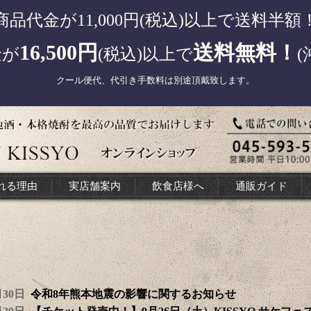
商品代金が11,000円(税込)以上で送料半額
16,500円
送料無料！
金が
(税込)以上で
(
クール便代、代引き手数料は別途頂戴致します。
れる理由
実店舗案内
飲食店様へ
通販ガイド
7月30日
令和8年熊本地震の影響に関するお知らせ