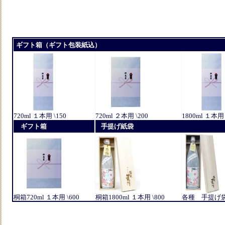
ギフト箱（ギフト包装紙込）
720ml １本用 \150
720ml ２本用 \200
1800ml １本用 
ギフト箱
手提げ紙袋
桐箱720ml １本用 \600
桐箱1800ml １本用 \800
各種 手提げ袋 