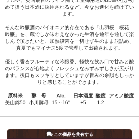
プルや、英国最古のワイン商で王室御用達のBB&R社が初
めて扱う日本酒に採用されるなど、今なお進化を続けてい
ます。
そんな吟醸酒のパイオニア的存在である「出羽桜 桜花
吟醸」を、蔵でしか味わえなかった生酒を通年を通して楽
しんで頂きたいと、加熱殺菌を一切せず生のまま瓶詰め、
真夏でもマイナス5度で管理して出荷されます。
優しく香るフルーティな吟醸香、軽快な飲み口で甘みと酸
のバランスが心地よくフレッシュなみずみずしさが広がり
ます。後口もスッキリとしていますが旨みの余韻もしっか
りと感じることができます。
原料米
酵 母
Alc.
日本酒度
酸度
アミノ酸度
美山錦50
小川酵母
15～16°
+5
1.2
-
この商品を共有する