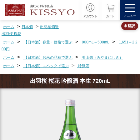
メニュー
アカウント
カート
>
>
🌐 翻訳
ホーム
日本酒
出羽桜酒造
出羽桜 桜花
>
>
>
ホーム
【日本酒】容量・価格で選ぶ
900mL～500mL
1,651～2,2
00円
>
>
ホーム
【日本酒】お米の品種で選ぶ
美山錦（みやまにしき）
>
>
ホーム
【日本酒】スペックで選ぶ
吟醸酒
出羽桜 桜花 吟醸酒 本生 720mL