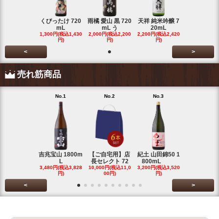
くびったけ 720
雨橘 愛山 黒 720
天祥 純米吟醸 7
mL
mL う
20mL
1,300円(税込1,430
2,000円(税込2,200
2,200円(税込2,420
円)
円)
円)
<
>
売れ筋商品
No.1
No.2
No.3
No.4
吉兆宝山 1800m
【ご自宅用】店
紀土 山田錦50 1
富乃宝山 18
L
長セレクト 72
800mL
L 芋 2
3,480円(税込3,828
10,000円(税込11,0
3,200円(税込3,520
3,480円(税込3
円)
00円)
円)
円)
<
>