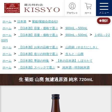
メニュー
アカウント
カート
>
>
🌐 翻訳
ホーム
日本酒
菊姫(菊姫合資会社)
>
>
ホーム
【日本酒】容量・価格で選ぶ
900mL～500mL
>
>
>
ホーム
【日本酒】容量・価格で選ぶ
900mL～500mL
1,651～2,2
00円
>
>
ホーム
【日本酒】お米の品種で選ぶ
山田錦（やまだにしき）
>
>
ホーム
【日本酒】造りの特徴で選ぶ
生もと・山廃
>
>
ホーム
【日本酒】季節の特集
【冬の日本酒】しぼりたて
>
>
ホーム
【日本酒】スペックで選ぶ
純米酒・特別純米酒
生 菊姫 山廃 無濾過原酒 純米 720mL