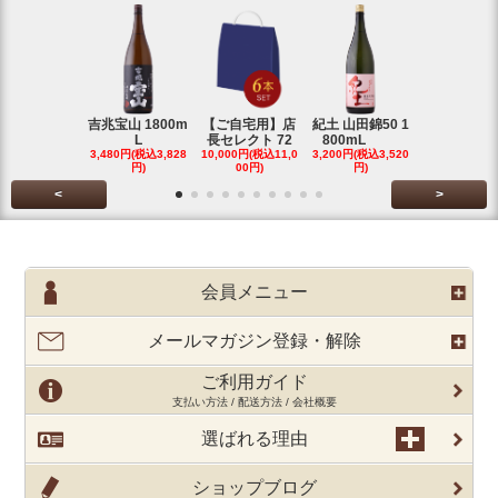
吉兆宝山 1800m
【ご自宅用】店
紀土 山田錦50 1
富乃宝山 18
L
長セレクト 72
800mL
L 芋 2
3,480円(税込3,828
10,000円(税込11,0
3,200円(税込3,520
3,480円(税込3
円)
00円)
円)
円)
<
>
会員メニュー
メールマガジン登録・解除
ご利用ガイド
支払い方法 / 配送方法 / 会社概要
選ばれる理由
ショップブログ