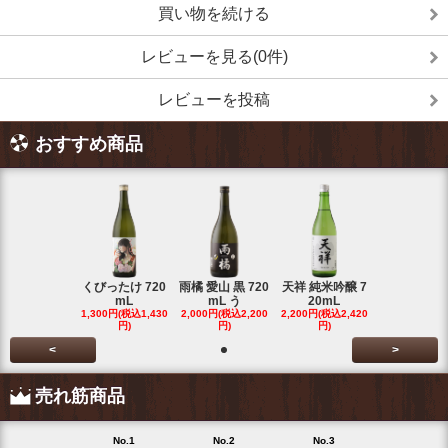
買い物を続ける
レビューを見る(0件)
レビューを投稿
おすすめ商品
くびったけ 720
雨橘 愛山 黒 720
天祥 純米吟醸 7
mL
mL う
20mL
1,300円(税込1,430
2,000円(税込2,200
2,200円(税込2,420
円)
円)
円)
<
>
売れ筋商品
No.1
No.2
No.3
No.4