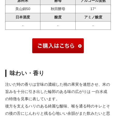
原料米
酵母
アルコール度数
美山錦50
秋田酵母
17°
日本酒度
酸度
アミノ酸度
-
-
-
味わい・香り
注いだ時の香りは甘味の濃縮した桃の果実を連想させ、米の
旨みを十分に引き出した輪郭のある味の広がりは 一白水成
の特徴を見事に表しています。
後方を支えるハリのある綺麗な酸味、喉を通る時のキレとそ
の後の舌にじんわりと残る心地いい余韻がまた飲みたいと思