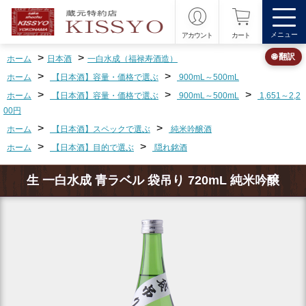
メニュー
アカウント
カート
>
>
🌐 翻訳
ホーム
日本酒
一白水成（福禄寿酒造）
>
>
ホーム
【日本酒】容量・価格で選ぶ
900mL～500mL
>
>
>
ホーム
【日本酒】容量・価格で選ぶ
900mL～500mL
1,651～2,2
00円
>
>
ホーム
【日本酒】スペックで選ぶ
純米吟醸酒
>
>
ホーム
【日本酒】目的で選ぶ
隠れ銘酒
生 一白水成 青ラベル 袋吊り 720mL 純米吟醸