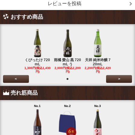
レビューを投稿
おすすめ商品
くびったけ 720
雨橘 愛山 黒 720
天祥 純米吟醸 7
mL
mL う
20mL
1,300円(税込1,430
2,000円(税込2,200
2,200円(税込2,420
円)
円)
円)
<
>
売れ筋商品
No.1
No.2
No.3
No.4