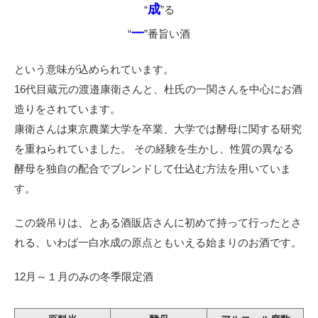
成
“
”る
一
“
”番旨い酒
という意味が込められています。
16代目蔵元の渡邉康衛さんと、杜氏の一関さんを中心にお酒
造りをされています。
康衛さんは東京農業大学を卒業、大学では酵母に関する研究
を重ねられていました。 その経験を生かし、性質の異なる
酵母を独自の配合でブレンドして仕込む方法を用いていま
す。
この袋吊りは、とある酒販店さんに初めて持って行ったとさ
れる、いわば一白水成の原点ともいえる始まりのお酒です。
12月～１月のみの冬季限定酒