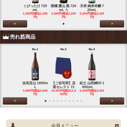
くびったけ 720
雨橘 愛山 黒 720
天祥 純米吟醸 7
mL
mL う
20mL
1,300円(税込1,430
2,000円(税込2,200
2,200円(税込2,420
円)
円)
円)
<
>
売れ筋商品
No.1
No.2
No.3
No.4
吉兆宝山 1800m
【ご自宅用】店
紀土 山田錦50 1
富乃宝山 18
L
長セレクト 72
800mL
L 芋 2
3,480円(税込3,828
10,000円(税込11,0
3,200円(税込3,520
3,480円(税込3
円)
00円)
円)
円)
<
>
会員メニュー