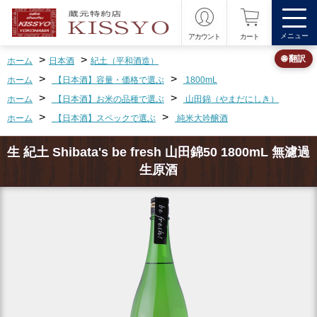
メニュー
アカウント
カート
>
>
🌐 翻訳
ホーム
日本酒
紀土（平和酒造）
>
>
ホーム
【日本酒】容量・価格で選ぶ
1800mL
>
>
ホーム
【日本酒】お米の品種で選ぶ
山田錦（やまだにしき）
>
>
ホーム
【日本酒】スペックで選ぶ
純米大吟醸酒
生 紀土 Shibata's be fresh 山田錦50 1800mL 無濾過
生原酒