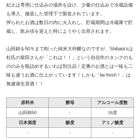
紀土は専用に仕込みの場所を設け、少量の仕込みで冷蔵設備
も導入、徹底した管理下で製造されています。
搾られたお酒は数日の内に火入れし、貯蔵期間は冷蔵庫で貯
蔵し、飲み頃を迎えた時にようやく出荷されます。
山田錦を50％まで削った純米大吟醸なのですが、Shibata'sは
杜氏の柴田さんが「これは！！」という自信作のタンクのも
ののみを瓶詰めするいわば別注品！定番のお酒とは一味も二
味も違うお酒に仕上がっています！しかも「be fresh！」は
無濾過生原酒！！
原料米
酵母
アルコール度数
山田錦50
-
16度
日本酒度
酸度
アミノ酸度
-
-
-