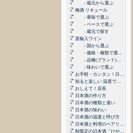
- 蔵元から選ぶ
梅酒 リキュール
- 香味で選ぶ
- ベースで選ぶ
- 蔵元で探す
直輸入ワイン
- 国から選ぶ
- 価格・種類で選ぶ(赤,白,ロゼ,スパークリング)
- 品種(ブランド)で選ぶ
- 味わいで選ぶ
お手軽・カンタン！日本酒に合うコンビニおつまみ3選 Vol.1
知ると楽しい 温度で楽しむ日本酒
おしえて！店長
日本酒の作り方
日本酒の種類と違い
日本酒の味わい
日本酒の温度と呼び方
日本酒と料理のペアリング
秋限定の日本酒「ひやおろし」