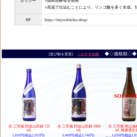
ポリシー
○徳島県酵母を開発
○高温で仕込むことにより、リンゴ酸を多く生成、
HP
https://miyoshikiku.shop/
◆◇価格順◇
[並び順を変更]
◇おすすめ順
SOLD O
生 三芳菊 阿波山田錦 720
生 三芳菊 阿波山田錦 1800
生 三芳菊 岡山雄町6
mL
mL
mL 無濾過生
1,850円(税込2,035円)
3,400円(税込3,740円)
1,650円(税込1,8