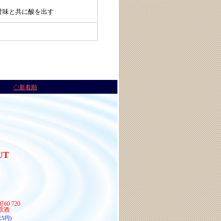
甘味と共に酸を出す
◆
◇新着順
UT
0 720
原酒
15円)