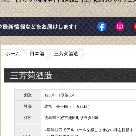
6月30日
【チケット発売中！】9月26日（土）KISSYO サケフ
ホーム
日本酒
三芳菊酒造
三芳菊酒造
創業
1903年（明治36年）
社長
馬宮 亮一郎（十五代目）
住所
徳島県三好市池田町サラダ1661
○濃淳甘口でアルコールを感じさせない味を目指す