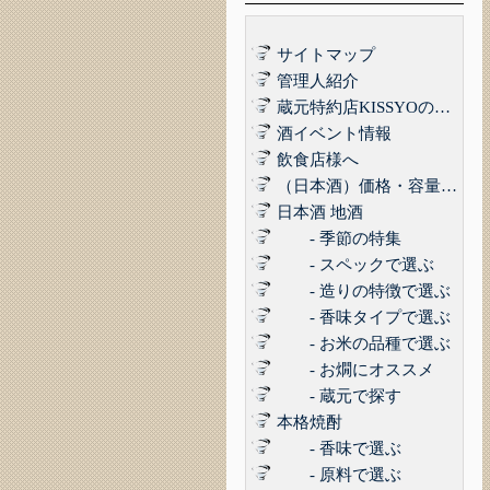
サイトマップ
管理人紹介
蔵元特約店KISSYOの品質管理について｜最高の品質でお届けするために
酒イベント情報
飲食店様へ
（日本酒）価格・容量で選ぶ
日本酒 地酒
- 季節の特集
- スペックで選ぶ
- 造りの特徴で選ぶ
- 香味タイプで選ぶ
- お米の品種で選ぶ
- お燗にオススメ
- 蔵元で探す
本格焼酎
- 香味で選ぶ
- 原料で選ぶ