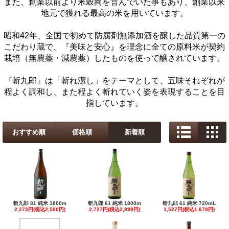
また、創業以前より米穀商を営んでいた事もあり、創業以来
地元で獲れる最高の米を用いています。
昭和42年、全国で初めて防腐剤無添加酒を醸した品質第一の
こだわり蔵で、『美味と安心』を理念に全ての原料米が契約
栽培（無農薬・減農薬）したものを使って醸されています。
『斬九郎』は「斬れ潔し」をテーマとして、五味それぞれが
程よく調和し、また程よく斬れていく姿を表現することを目
指しています。
おすすめ順
価格順
新着順
斬九郎 81 純米 1800m
斬九郎 61 純米 1800m
斬九郎 61 純米 720mL
2,273円(税込2,500円)
2,727円(税込2,999円)
1,527円(税込1,679円)