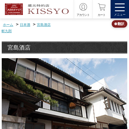
メニュー
アカウント
カート
>
>
🌐 翻訳
ホーム
日本酒
宮島酒店
斬九郎
宮島酒店