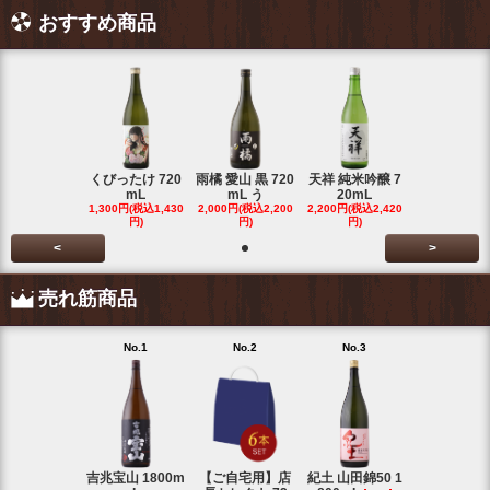
おすすめ商品
くびったけ 720
雨橘 愛山 黒 720
天祥 純米吟醸 7
mL
mL う
20mL
1,300円(税込1,430
2,000円(税込2,200
2,200円(税込2,420
円)
円)
円)
<
>
売れ筋商品
No.1
No.2
No.3
No.4
吉兆宝山 1800m
【ご自宅用】店
紀土 山田錦50 1
富乃宝山 18