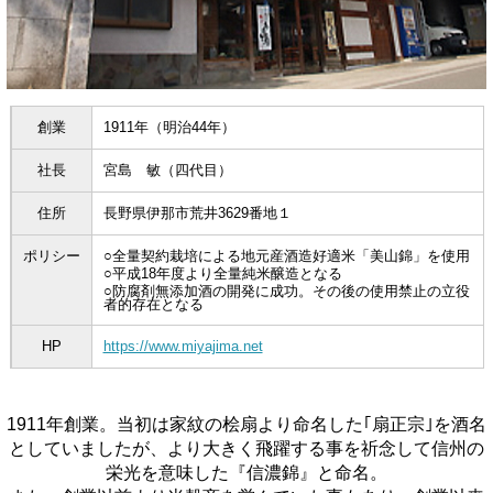
創業
1911年（明治44年）
社長
宮島 敏（四代目）
住所
長野県伊那市荒井3629番地１
ポリシー
○全量契約栽培による地元産酒造好適米「美山錦」を使用
○平成18年度より全量純米醸造となる
○防腐剤無添加酒の開発に成功。その後の使用禁止の立役
者的存在となる
HP
https://www.miyajima.net
1911年創業。当初は家紋の桧扇より命名した｢扇正宗｣を酒名
としていましたが、より大きく飛躍する事を祈念して信州の
栄光を意味した『信濃錦』と命名。