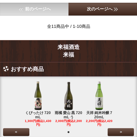
前のページへ
次のページへ
全11商品中 / 1-10商品
来福酒造
来福
おすすめ商品
くびったけ 720
雨橘 愛山 黒 720
天祥 純米吟醸 7
mL
mL う
20mL
1,300円(税込1,430
2,000円(税込2,200
2,200円(税込2,420
円)
円)
円)
<
>