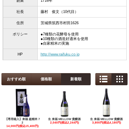
創業
1716年
社長
藤村 俊文（10代目）
住所
茨城県筑西市村田1626
ポリシー
●7種類の花酵母を使用
●10種類の酒造好適米を使用
●自家精米の実施
HP
http://www.raifuku.co.jp
おすすめ順
価格順
新着順
【専用箱入】来福 超精米 7
生 来福 MELLOW 貴醸酒
生 来福 MELLOW 貴醸酒
2
2,040円(税込2,244円)
3,800円(税込4,180円)
14,000円(税込15,400円)