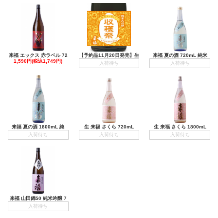
来福 エックス 赤ラベル 72
【予約品11月20日発売】生
来福 夏の酒 720mL 純米
1,590円(税込1,749円)
入荷待ち
入荷待ち
来福 夏の酒 1800mL 純
生 来福 さくら 720mL
生 来福 さくら 1800mL
入荷待ち
入荷待ち
入荷待ち
来福 山田錦50 純米吟醸 7
入荷待ち