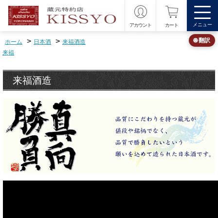
メニュー
アカウント
カート
>
>
🌐 翻訳
ホーム
日本酒
来福酒造
来福
来福酒造