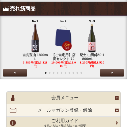
売れ筋商品
No.1
No.2
No.3
No.4
吉兆宝山 1800m
【ご自宅用】店
紀土 山田錦50 1
富乃宝山 18
L
長セレクト 72
800mL
L 芋 2
3,480円(税込3,828
10,000円(税込11,0
3,200円(税込3,520
3,480円(税込3
円)
00円)
円)
円)
<
>
会員メニュー
メールマガジン登録・解除
ご利用ガイド
支払い方法 / 配送方法 / 会社概要