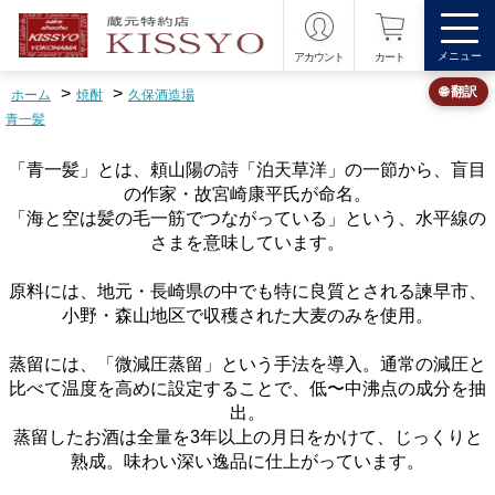
メニュー
アカウント
カート
>
>
🌐 翻訳
ホーム
焼酎
久保酒造場
青一髪
「青一髪」とは、頼山陽の詩「泊天草洋」の一節から、盲目
の作家・故宮崎康平氏が命名。
「海と空は髪の毛一筋でつながっている」という、水平線の
さまを意味しています。
原料には、地元・長崎県の中でも特に良質とされる諫早市、
小野・森山地区で収穫された大麦のみを使用。
蒸留には、「微減圧蒸留」という手法を導入。通常の減圧と
比べて温度を高めに設定することで、低〜中沸点の成分を抽
出。
蒸留したお酒は全量を3年以上の月日をかけて、じっくりと
熟成。味わい深い逸品に仕上がっています。