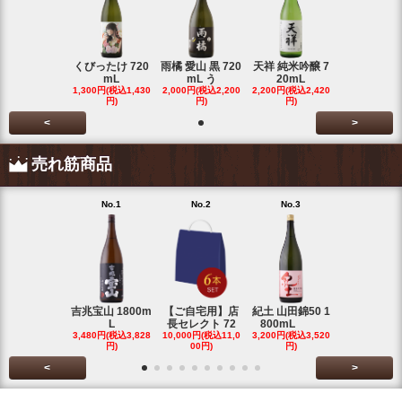
くびったけ 720
雨橘 愛山 黒 720
天祥 純米吟醸 7
mL
mL う
20mL
1,300円(税込1,430
2,000円(税込2,200
2,200円(税込2,420
円)
円)
円)
<
>
売れ筋商品
No.1
No.2
No.3
No.4
吉兆宝山 1800m
【ご自宅用】店
紀土 山田錦50 1
富乃宝山 18
L
長セレクト 72
800mL
L 芋 2
3,480円(税込3,828
10,000円(税込11,0
3,200円(税込3,520
3,480円(税込3
円)
00円)
円)
円)
<
>