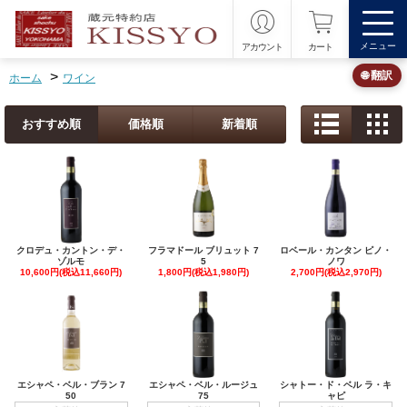
メニュー
アカウント
カート
>
🌐 翻訳
ホーム
ワイン
おすすめ順
価格順
新着順
クロデュ・カントン・デ・
フラマドール ブリュット 7
ロベール・カンタン ピノ・
ゾルモ
5
ノワ
10,600円(税込11,660円)
1,800円(税込1,980円)
2,700円(税込2,970円)
エシャペ・ベル・ブラン 7
エシャペ・ベル・ルージュ
シャトー・ド・ベル ラ・キ
50
75
ャピ