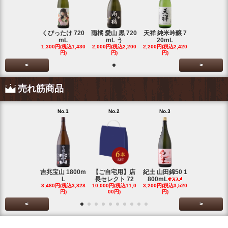
くびったけ 720
雨橘 愛山 黒 720
天祥 純米吟醸 7
mL
mL う
20mL
1,300円(税込1,430
2,000円(税込2,200
2,200円(税込2,420
円)
円)
円)
<
>
売れ筋商品
No.1
No.2
No.3
No.4
吉兆宝山 1800m
【ご自宅用】店
紀土 山田錦50 1
富乃宝山 18
L
長セレクト 72
800mL
L 芋 2
3,480円(税込3,828
10,000円(税込11,0
3,200円(税込3,520
3,480円(税込3
円)
00円)
円)
円)
<
>