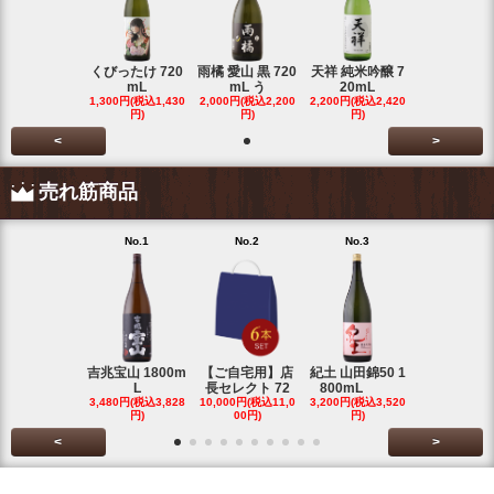
くびったけ 720
雨橘 愛山 黒 720
天祥 純米吟醸 7
mL
mL う
20mL
1,300円(税込1,430
2,000円(税込2,200
2,200円(税込2,420
円)
円)
円)
<
>
売れ筋商品
No.1
No.2
No.3
No.4
吉兆宝山 1800m
【ご自宅用】店
紀土 山田錦50 1
富乃宝山 18
L
長セレクト 72
800mL
L 芋 2
3,480円(税込3,828
10,000円(税込11,0
3,200円(税込3,520
3,480円(税込3
円)
00円)
円)
円)
<
>