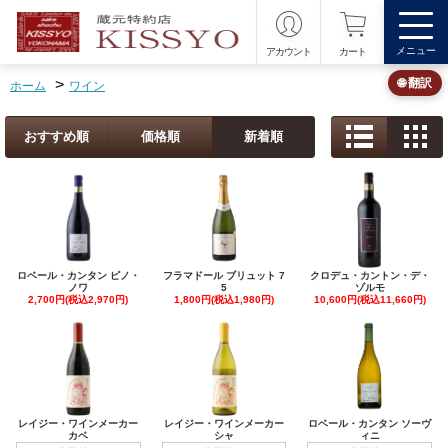
メニュー
アカウント
カート
>
🌐 翻訳
ホーム
ワイン
おすすめ順
価格順
新着順
ロベール・カンタン ピノ・
フラマドール ブリュット 7
クロデュ・カントン・デ・
ノワ
5
ゾルモ
2,700円(税込2,970円)
1,800円(税込1,980円)
10,600円(税込11,660円)
レイジー・ワインメーカー
レイジー・ワインメーカー
ロベール・カンタン ソーヴ
カベ
シャ
ィニ