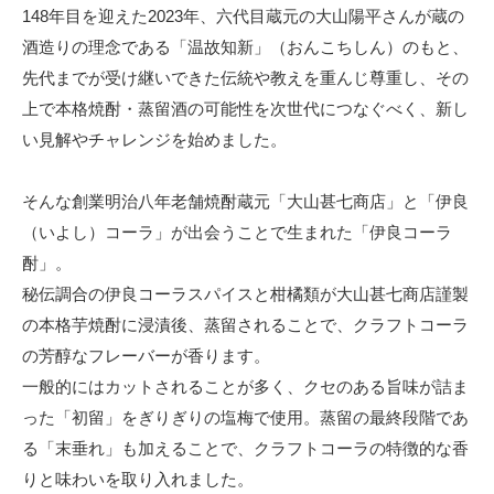
148年目を迎えた2023年、六代目蔵元の大山陽平さんが蔵の
酒造りの理念である「温故知新」（おんこちしん）のもと、
先代までが受け継いできた伝統や教えを重んじ尊重し、その
上で本格焼酎・蒸留酒の可能性を次世代につなぐべく、新し
い見解やチャレンジを始めました。
そんな創業明治八年老舗焼酎蔵元「大山甚七商店」と「伊良
（いよし）コーラ」が出会うことで生まれた「伊良コーラ
酎」。
秘伝調合の伊良コーラスパイスと柑橘類が大山甚七商店謹製
の本格芋焼酎に浸漬後、蒸留されることで、クラフトコーラ
の芳醇なフレーバーが香ります。
一般的にはカットされることが多く、クセのある旨味が詰ま
った「初留」をぎりぎりの塩梅で使用。蒸留の最終段階であ
る「末垂れ」も加えることで、クラフトコーラの特徴的な香
りと味わいを取り入れました。