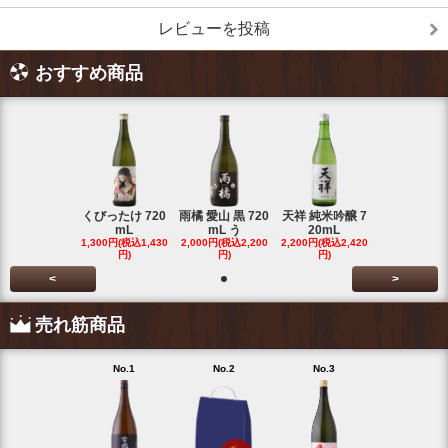
レビューを投稿
おすすめ商品
くびったけ 720
雨橘 愛山 黒 720
天祥 純米吟醸 7
mL
mL う
20mL
1,300円(税込1,430
2,000円(税込2,200
2,200円(税込2,420
円)
円)
円)
<
>
売れ筋商品
No.1
No.2
No.3
No.4