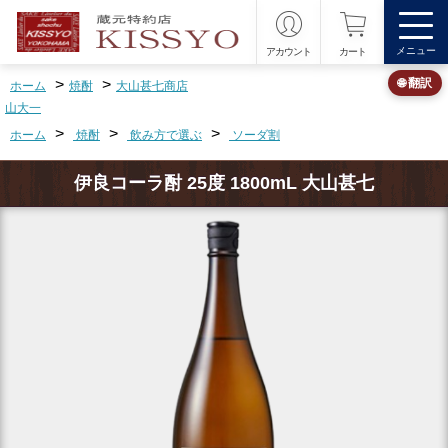
メニュー
アカウント
カート
>
>
🌐 翻訳
ホーム
焼酎
大山甚七商店
山大一
>
>
>
ホーム
焼酎
飲み方で選ぶ
ソーダ割
伊良コーラ酎 25度 1800mL 大山甚七