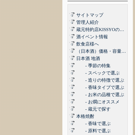
サイトマップ
管理人紹介
蔵元特約店KISSYOの品質管理について｜最高の品質でお届けするために
酒イベント情報
飲食店様へ
（日本酒）価格・容量で選ぶ
日本酒 地酒
- 季節の特集
- スペックで選ぶ
- 造りの特徴で選ぶ
- 香味タイプで選ぶ
- お米の品種で選ぶ
- お燗にオススメ
- 蔵元で探す
本格焼酎
- 香味で選ぶ
- 原料で選ぶ