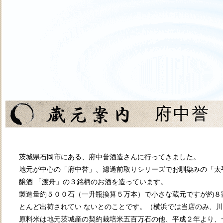
府中誉
渡舟 太
茨城県石岡市にある、府中誉酒造さんに行ってきました。
報
地元が中心の「府中誉」、濾過前取りシリーズでお馴染みの「太
醸酒 「渡舟」の３銘柄のお酒を造っています。
製造量約５００石（一升瓶換算５万本）で小さな蔵元ですが約８
とんど出荷されてい ないとのことです。（横浜では当店のみ、
原料米は地元茨城産の契約栽培米五百万石の他、平成２年より、