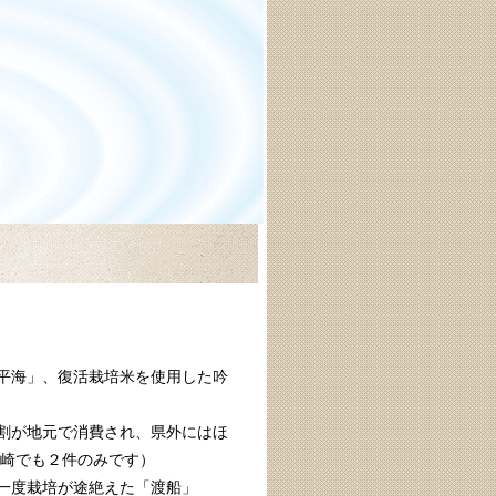
平海
蔵元情
平海」、復活栽培米を使用した吟
割が地元で消費され、県外にはほ
川崎でも２件のみです）
一度栽培が途絶えた「渡船」