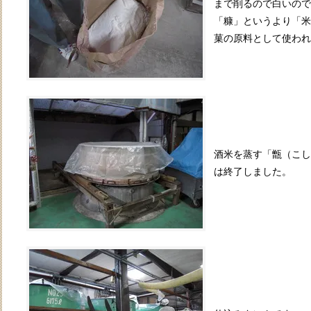
まで削るので白いので
「糠」というより「米
菓の原料として使われ
酒米を蒸す「甑（こし
は終了しました。