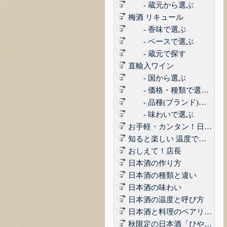
- 蔵元から選ぶ
梅酒 リキュール
- 香味で選ぶ
- ベースで選ぶ
- 蔵元で探す
直輸入ワイン
- 国から選ぶ
- 価格・種類で選ぶ(赤,白,ロゼ,スパークリング)
- 品種(ブランド)で選ぶ
- 味わいで選ぶ
お手軽・カンタン！日本酒に合うコンビニおつまみ3選 Vol.1
知ると楽しい 温度で楽しむ日本酒
おしえて！店長
日本酒の作り方
日本酒の種類と違い
日本酒の味わい
日本酒の温度と呼び方
日本酒と料理のペアリング
秋限定の日本酒「ひやおろし」