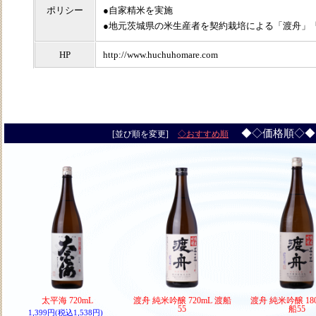
ポリシー
●自家精米を実施
●地元茨城県の米生産者を契約栽培による「渡舟」
HP
http://www.huchuhomare.com
◆◇価格順◇
[並び順を変更]
◇おすすめ順
太平海 720mL
渡舟 純米吟醸 720mL 渡船
渡舟 純米吟醸 180
55
船55
1,399円(税込1,538円)