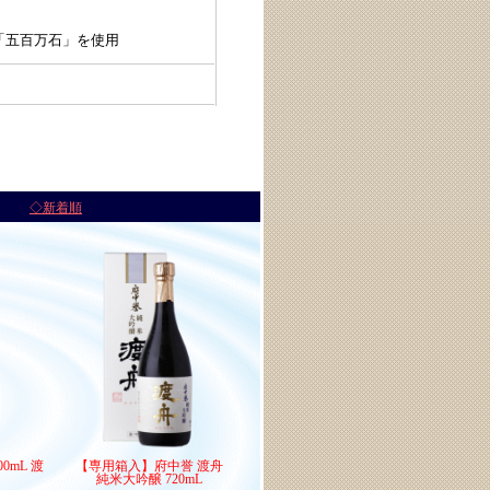
「五百万石」を使用
◆
◇新着順
0mL 渡
【専用箱入】府中誉 渡舟
純米大吟醸 720mL