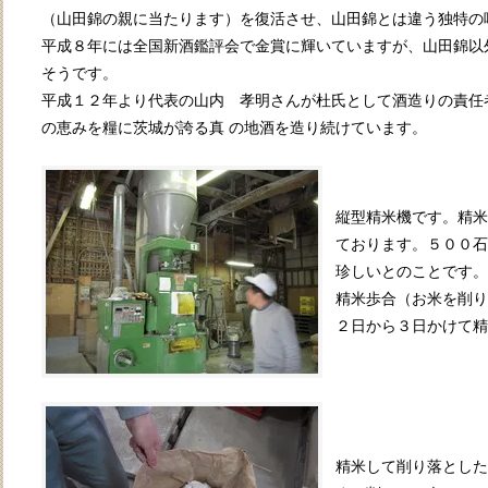
（山田錦の親に当たります）を復活させ、山田錦とは違う独特の
平成８年には全国新酒鑑評会で金賞に輝いていますが、山田錦以
そうです。
平成１２年より代表の山内 孝明さんが杜氏として酒造りの責任
の恵みを糧に茨城が誇る真 の地酒を造り続けています。
縦型精米機です。精米
ております。５００石
珍しいとのことです。
精米歩合（お米を削り
２日から３日かけて精
精米して削り落とした