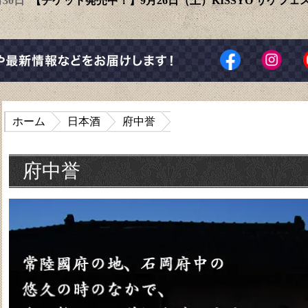
6月30日
【チケット発売中！】9月26日（土）KISSYO サケフ
ホーム
日本酒
府中誉
府中誉