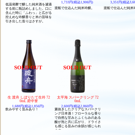
1,733円(税込1,906円)
3,351円(税込3,6
低温発酵で醸した純米酒を濾過
渡船で仕込んだ純米吟醸。
渡船で仕込んだ純米
する前に瓶詰めしました。口に
含んだ時に「ふわっ」と広がる
控えめな吟醸香りと米の旨味を
引き出した造りはさすが。
SOLD OUT
SOLD OUT
生 渡舟 しぼりたて生吟 72
太平海 スパークリング 72
0mL 府中誉
0mL
1,688円(税込1,856円)
2,600円(税込2,860円)
飲みやすく旨みあり！
澱抜きしたクリアなスパークリ
ング日本酒！フローラルな香り
で自然な甘みとふくらみのある
酸が泡と共に広がり、ドライさ
も感じる旨みの余韻が感じられ
ます。