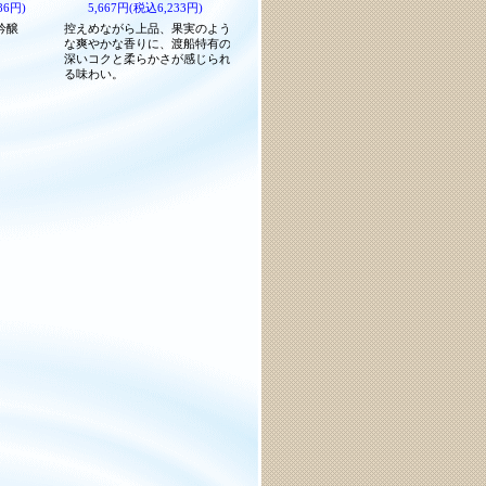
86円)
5,667円(税込6,233円)
吟醸
控えめながら上品、果実のよう
な爽やかな香りに、渡船特有の
深いコクと柔らかさが感じられ
る味わい。