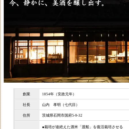
創業
1854年（安政元年）
社長
山内 孝明（七代目）
住所
茨城県石岡市国府5‐9‐32
●栽培が途絶えた酒米「渡船」を復活栽培させる