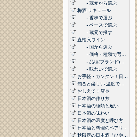
- 蔵元から選ぶ
梅酒 リキュール
- 香味で選ぶ
- ベースで選ぶ
- 蔵元で探す
直輸入ワイン
- 国から選ぶ
- 価格・種類で選ぶ(赤,白,ロゼ,スパークリング)
- 品種(ブランド)で選ぶ
- 味わいで選ぶ
お手軽・カンタン！日本酒に合うコンビニおつまみ3選 Vol.1
知ると楽しい 温度で楽しむ日本酒
おしえて！店長
日本酒の作り方
日本酒の種類と違い
日本酒の味わい
日本酒の温度と呼び方
日本酒と料理のペアリング
秋限定の日本酒「ひやおろし」