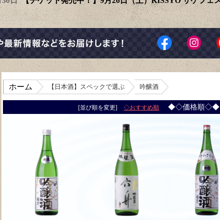
6月30日
【チケット発売中！】9月26日（土）KISSYO サケフ
ホーム
【日本酒】スペックで選ぶ
吟醸酒
◆◇価格順◇
[並び順を変更]
◇おすすめ順