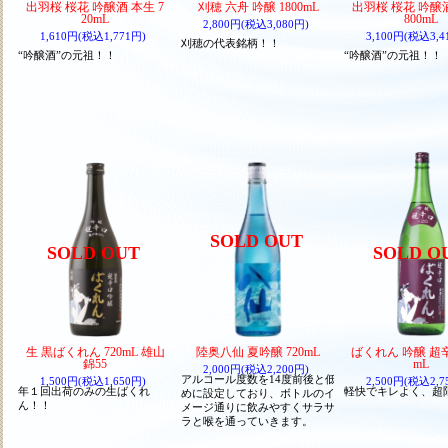
出羽桜 桜花 吟醸酒 本生 7
刈穂 六舟 吟醸 1800mL
出羽桜 桜花 吟醸酒
20mL
800mL
2,800円(税込3,080円)
1,610円(税込1,771円)
3,100円(税込3,4
刈穂の代表銘柄！！
“吟醸酒”の元祖！！
“吟醸酒”の元祖！！
SOLD OUT
SOLD OUT
SOLD O
生 黒ばくれん 720mL 雄山
陸奥八仙 夏吟醸 720mL
ばくれん 吟醸 超辛口
錦55
mL
2,000円(税込2,200円)
アルコール度数を14度前後と低
1,500円(税込1,650円)
2,500円(税込2,7
年１回出荷のみの生ばくれ
軽快でキレよく、超
めに設定しており、ボトルのイ
ん！！
メージ通りに飲みやすくサラサ
ラと喉を通っていきます。