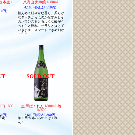
 本生 1
八海山 大吟醸 1800mL
4,100円(税込4,510円)
10円)
控えめで軽やかな香り、柔らか
なタッチからほのかな甘みとそ
のバランスをとるような酸がう
っすらと現れ、サラリと抜けて
いきます。スマートできめ細か
な印象。
UT
SOLD OUT
 1800
生 黒ばくれん 1800mL 雄
山錦55
50円)
2,600円(税込2,860円)
限定！
年１回出荷のみの生ばくれ
ん！！