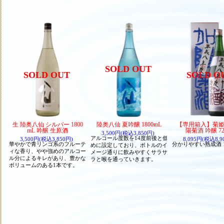
SOLD OUT
SOLD OUT
SOLD O
生 陸奥八仙 シルバー 1800
陸奥八仙 夏吟醸 1800mL
【専用箱入】菊姫 
mL 吟醸 生原酒
陽菊酒 吟醸 72
3,500円(税込3,850円)
アルコール度数を14度前後と低
3,500円(税込3,850円)
8,095円(税込8,9
華やかで青リンゴ系のフルーテ
分かりやすい熟成酒
めに設定しており、ボトルのイ
ィな香り、やや強めのアルコー
メージ通りに飲みやすくサラサ
ル分によるキレがあり、豊かな
ラと喉を通っていきます。
ボリュームのある1本です。