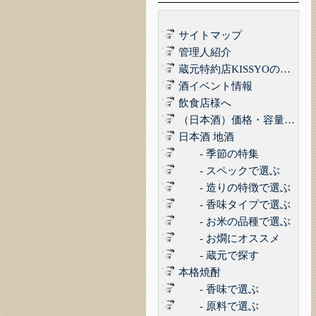
サイトマップ
管理人紹介
蔵元特約店KISSYOの品質管理について｜最高の品質でお届けするために
酒イベント情報
飲食店様へ
（日本酒）価格・容量で選ぶ
日本酒 地酒
- 季節の特集
- スペックで選ぶ
- 造りの特徴で選ぶ
- 香味タイプで選ぶ
- お米の品種で選ぶ
- お燗にオススメ
- 蔵元で探す
本格焼酎
- 香味で選ぶ
- 原料で選ぶ