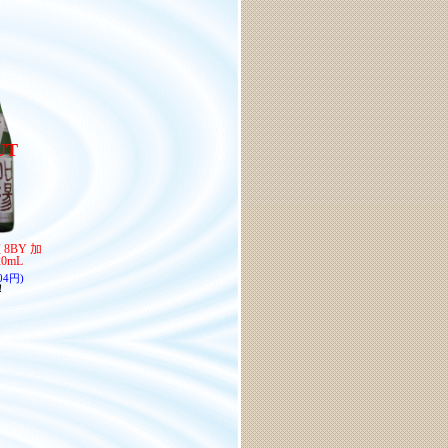
UT
8BY 加
0mL
04円)
！