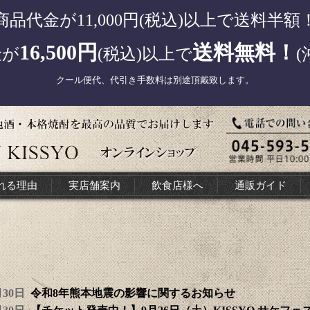
商品代金が11,000円(税込)以上で送料半額
16,500円
送料無料！
金が
(税込)以上で
(
クール便代、代引き手数料は別途頂戴致します。
れる理由
実店舗案内
飲食店様へ
通販ガイド
7月30日
令和8年熊本地震の影響に関するお知らせ