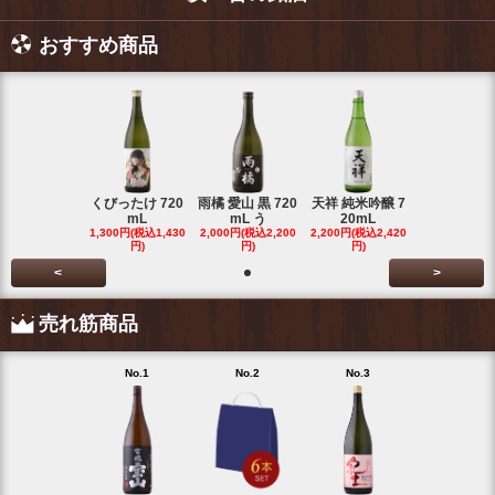
おすすめ商品
くびったけ 720
雨橘 愛山 黒 720
天祥 純米吟醸 7
mL
mL う
20mL
1,300円(税込1,430
2,000円(税込2,200
2,200円(税込2,420
円)
円)
円)
<
>
売れ筋商品
No.1
No.2
No.3
No.4