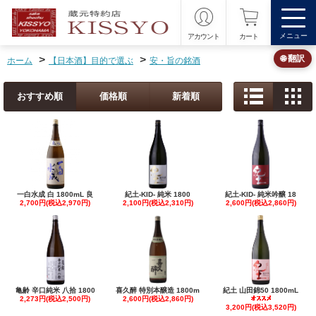
メニュー
アカウント
カート
>
>
🌐 翻訳
ホーム
【日本酒】目的で選ぶ
安・旨の銘酒
おすすめ順
価格順
新着順
一白水成 白 1800mL 良
紀土-KID- 純米 1800
紀土-KID- 純米吟醸 18
2,700円(税込2,970円)
2,100円(税込2,310円)
2,600円(税込2,860円)
亀齢 辛口純米 八拾 1800
喜久醉 特別本醸造 1800m
紀土 山田錦50 1800mL
2,273円(税込2,500円)
2,600円(税込2,860円)
3,200円(税込3,520円)