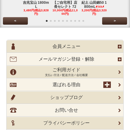
吉兆宝山 1800m
【ご自宅用】店
紀土 山田錦50 1
富乃宝山 18
L
長セレクト 72
800mL
L 芋 2
3,480円(税込3,828
10,000円(税込11,0
3,200円(税込3,520
3,480円(税込3
円)
00円)
円)
円)
<
>
会員メニュー
メールマガジン登録・解除
ご利用ガイド
支払い方法 / 配送方法 / 会社概要
選ばれる理由
ショップブログ
お問い合せ
プライバシーポリシー