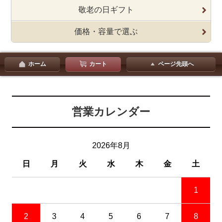
敬老の日ギフト
価格・容量で選ぶ
ホーム
カート
ページ先頭へ
営業カレンダー
2026年8月
日
月
火
水
木
金
土
1
2
3
4
5
6
7
8