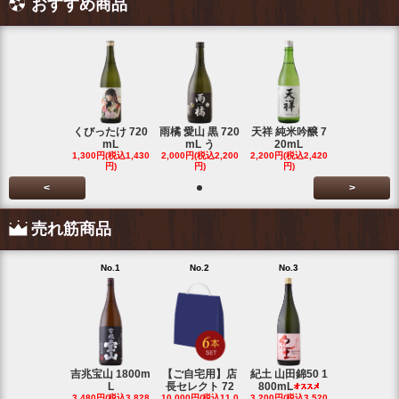
おすすめ商品
くびったけ 720
雨橘 愛山 黒 720
天祥 純米吟醸 7
mL
mL う
20mL
1,300円(税込1,430
2,000円(税込2,200
2,200円(税込2,420
円)
円)
円)
<
>
売れ筋商品
No.1
No.2
No.3
No.4
吉兆宝山 1800m
【ご自宅用】店
紀土 山田錦50 1
富乃宝山 18
L
長セレクト 72
800mL
L 芋 2
3,480円(税込3,828
10,000円(税込11,0
3,200円(税込3,520
3,480円(税込3