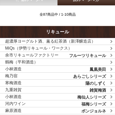
全87商品中 / 1-10商品
リキュール
超濃厚ヨーグルト酒、薫る紅茶酒（新澤醸造店）
MiQs（伊勢リキュール・ワークス）
余市リキュールファクトリー
フルーツリキュール
鶴梅（平和酒造）
小林酒造
鳳凰美田
梅乃宿
あらごしシリーズ
寒梅酒造
陽のしずく
九重雑賀
雑賀梅酒
小林酒造
梅仙人シリーズ
河内ワイン
福梅シリーズ
麻原酒造
ボンジョルネ