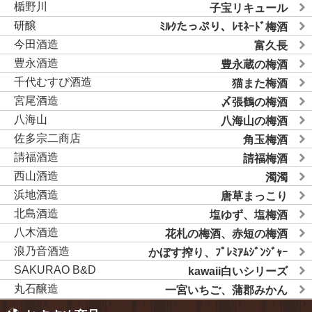
楯野川
子宝リキュール
研醸
ﾐﾙｸたっぷり、ﾚﾓﾈｰﾄﾞ梅酒
今田酒造
富久長
豊永酒造
豊永蔵の梅酒
千代むすび酒造
猫また梅酒
宮尾酒造
〆張鶴の梅酒
八海山
八海山の梅酒
佐多宗二商店
角玉梅酒
請福酒造
請福梅酒
西山酒造
濁濁
浜地酒造
唐草まっこり
北島酒造
塩ゆず、塩梅酒
八木酒造
花札の梅酒、赤短の梅酒
浪乃音酒造
かぼす搾り、ﾌﾟﾚﾐｱﾑｼﾞﾝｼﾞｬｰ
SAKURAO B&D
kawaii白いシリーズ
丸石醸造
一宮いちご、蒲郡みかん